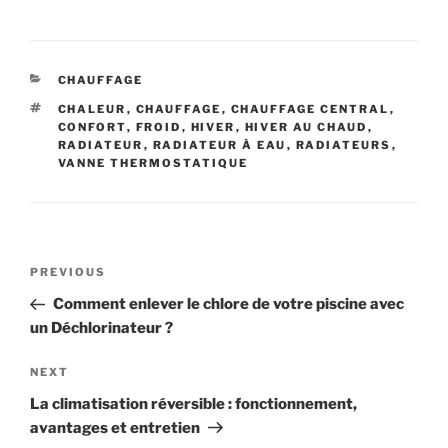
CATEGORIES
CHAUFFAGE
TAGS
CHALEUR
,
CHAUFFAGE
,
CHAUFFAGE CENTRAL
,
CONFORT
,
FROID
,
HIVER
,
HIVER AU CHAUD
,
RADIATEUR
,
RADIATEUR À EAU
,
RADIATEURS
,
VANNE THERMOSTATIQUE
Navigation
Previous
PREVIOUS
de
Post
Comment enlever le chlore de votre piscine avec
l’article
un Déchlorinateur ?
Next
NEXT
Post
La climatisation réversible : fonctionnement,
avantages et entretien