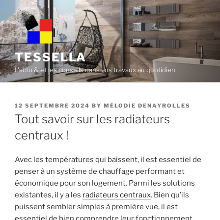
Skip
to
content
TESSELLA
L'actu & et les conseils dans vos travaux au quotidien
POSTED
12 SEPTEMBRE 2024
BY
MÉLODIE DENAYROLLES
ON
Tout savoir sur les radiateurs
centraux !
Avec les températures qui baissent, il est essentiel de
penser à un système de chauffage performant et
économique pour son logement. Parmi les solutions
existantes, il y a les
radiateurs centraux
. Bien qu’ils
puissent sembler simples à première vue, il est
essentiel de bien comprendre leur fonctionnement,