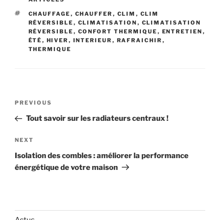
TAGS
CHAUFFAGE
,
CHAUFFER
,
CLIM
,
CLIM
RÉVERSIBLE
,
CLIMATISATION
,
CLIMATISATION
RÉVERSIBLE
,
CONFORT THERMIQUE
,
ENTRETIEN
,
ÉTÉ
,
HIVER
,
INTERIEUR
,
RAFRAICHIR
,
THERMIQUE
Navigation
Previous
PREVIOUS
de
Post
Tout savoir sur les radiateurs centraux !
l’article
Next
NEXT
Post
Isolation des combles : améliorer la performance
énergétique de votre maison