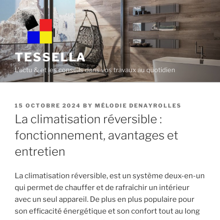
Skip
to
content
TESSELLA
L'actu & et les conseils dans vos travaux au quotidien
POSTED
15 OCTOBRE 2024
BY
MÉLODIE DENAYROLLES
ON
La climatisation réversible :
fonctionnement, avantages et
entretien
La climatisation réversible, est un système deux-en-un
qui permet de chauffer et de rafraîchir un intérieur
avec un seul appareil. De plus en plus populaire pour
son efficacité énergétique et son confort tout au long