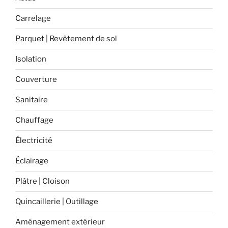
le
Carrelage
retour
de
Parquet | Revêtement de sol
l’hiver
! »
Isolation
Couverture
Sanitaire
Chauffage
Électricité
Éclairage
Plâtre | Cloison
Quincaillerie | Outillage
Aménagement extérieur