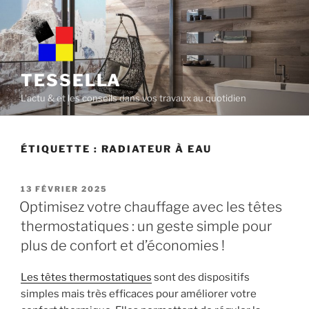
Skip
to
content
TESSELLA
L'actu & et les conseils dans vos travaux au quotidien
ÉTIQUETTE :
RADIATEUR À EAU
POSTED
13 FÉVRIER 2025
ON
Optimisez votre chauffage avec les têtes
thermostatiques : un geste simple pour
plus de confort et d’économies !
Les têtes thermostatiques
sont des dispositifs
simples mais très efficaces pour améliorer votre