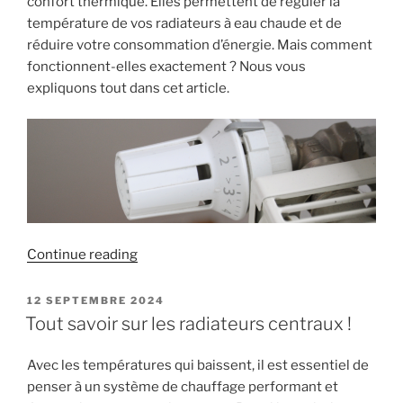
confort thermique. Elles permettent de réguler la
température de vos radiateurs à eau chaude et de
réduire votre consommation d’énergie. Mais comment
fonctionnent-elles exactement ? Nous vous
expliquons tout dans cet article.
« Optimisez
Continue reading
votre
chauffage
POSTED
12 SEPTEMBRE 2024
ON
avec
Tout savoir sur les radiateurs centraux !
les
têtes
Avec les températures qui baissent, il est essentiel de
thermostatiques
penser à un système de chauffage performant et