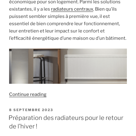
:
économique pour son logement. Parmi les solutions
un
existantes, il y a les
radiateurs centraux
. Bien qu’ils
geste
puissent sembler simples à première vue, il est
simple
essentiel de bien comprendre leur fonctionnement,
pour
leur entretien et leur impact sur le confort et
plus
l’efficacité énergétique d’une maison ou d’un bâtiment.
de
confort
et
d’économies
! »
« Tout
Continue reading
savoir
sur
POSTED
8 SEPTEMBRE 2023
ON
les
Préparation des radiateurs pour le retour
radiateurs
de l’hiver !
centraux