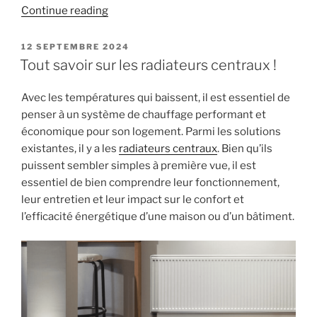
« La
Continue reading
climatisation
réversible
POSTED
12 SEPTEMBRE 2024
ON
:
Tout savoir sur les radiateurs centraux !
fonctionnement,
avantages
Avec les températures qui baissent, il est essentiel de
et
penser à un système de chauffage performant et
entretien »
économique pour son logement. Parmi les solutions
existantes, il y a les
radiateurs centraux
. Bien qu’ils
puissent sembler simples à première vue, il est
essentiel de bien comprendre leur fonctionnement,
leur entretien et leur impact sur le confort et
l’efficacité énergétique d’une maison ou d’un bâtiment.