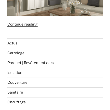
« Préparation
Continue reading
des
radiateurs
pour
Actus
le
Carrelage
retour
de
Parquet | Revêtement de sol
l’hiver
! »
Isolation
Couverture
Sanitaire
Chauffage