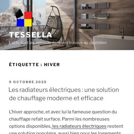
Skip
to
content
TESSELLA
L'actu & et les conseils dans vos travaux au quotidien
ÉTIQUETTE :
HIVER
POSTED
9 OCTOBRE 2025
ON
Les radiateurs électriques : une solution
de chauffage moderne et efficace
L’hiver approche, et avec lui la fameuse question du
chauffage refait surface. Parmi les nombreuses
options disponibles,
les radiateurs électriques
restent
une solution populaire, aussi bien pour les logements