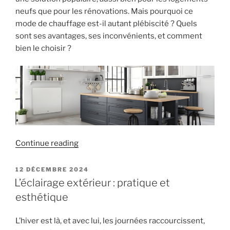
neufs que pour les rénovations. Mais pourquoi ce
mode de chauffage est-il autant plébiscité ? Quels
sont ses avantages, ses inconvénients, et comment
bien le choisir ?
« Les
Continue reading
radiateurs
électriques :
POSTED
12 DÉCEMBRE 2024
ON
une
L’éclairage extérieur : pratique et
solution
esthétique
de
chauffage
L’hiver est là, et avec lui, les journées raccourcissent,
moderne