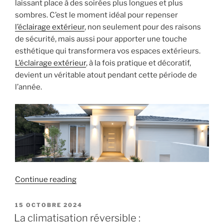
laissant place à des soirées plus longues et plus
et
sombres. C’est le moment idéal pour repenser
efficace »
l’éclairage extérieur
, non seulement pour des raisons
de sécurité, mais aussi pour apporter une touche
esthétique qui transformera vos espaces extérieurs.
L’éclairage extérieur
, à la fois pratique et décoratif,
devient un véritable atout pendant cette période de
l’année.
« L’éclairage
Continue reading
extérieur :
pratique
POSTED
15 OCTOBRE 2024
ON
et
La climatisation réversible :