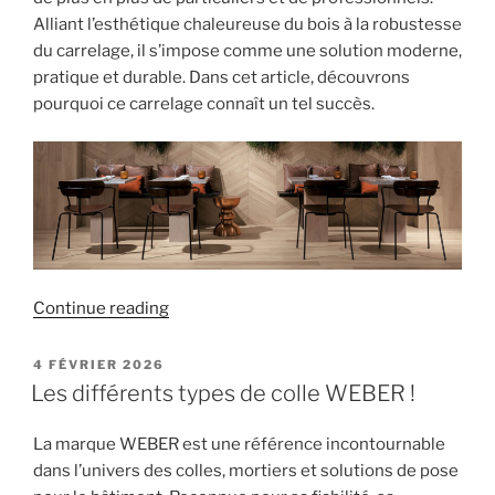
Alliant l’esthétique chaleureuse du bois à la robustesse
du carrelage, il s’impose comme une solution moderne,
pratique et durable. Dans cet article, découvrons
pourquoi ce carrelage connaît un tel succès.
« Pourquoi
Continue reading
choisir
le
POSTED
4 FÉVRIER 2026
ON
carrelage
Les différents types de colle WEBER !
imitation
parquet
La marque WEBER est une référence incontournable
pour
dans l’univers des colles, mortiers et solutions de pose
votre