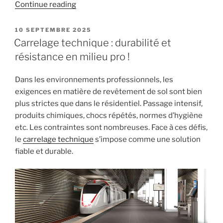
« Les
Continue reading
avantages
du
POSTED
10 SEPTEMBRE 2025
ON
carrelage
Carrelage technique : durabilité et
grand
résistance en milieu pro !
format
:
Dans les environnements professionnels, les
esthétique
exigences en matière de revêtement de sol sont bien
et
plus strictes que dans le résidentiel. Passage intensif,
pratique »
produits chimiques, chocs répétés, normes d’hygiène
etc. Les contraintes sont nombreuses. Face à ces défis,
le
carrelage technique
s’impose comme une solution
fiable et durable.