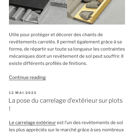
Utile pour protéger et décorer des chants de
revêtements carrelés. Il permet également grâce à sa
forme, de répartir sur toute sa longueur les contraintes
mécaniques dont un revêtement de sol peut souffrir. Il
existe différents profilés de finitions.
« Quel
Continue reading
profilé
et
POSTED
12 MAI 2023
ON
quelle
La pose du carrelage d’extérieur sur plots
natte
!
utiliser
pour
Le carrelage extérieur
est l’un des revêtements de sol
vos
les plus appréciés sur le marché grâce à ses nombreux