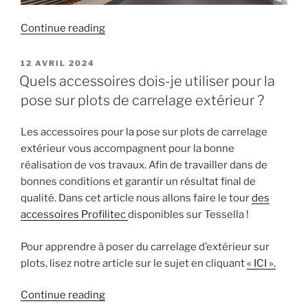
« Carrelage
Continue reading
technique
:
POSTED
12 AVRIL 2024
ON
durabilité
Quels accessoires dois-je utiliser pour la
et
pose sur plots de carrelage extérieur ?
résistance
en
Les accessoires pour la pose sur plots de carrelage
milieu
extérieur vous accompagnent pour la bonne
pro
réalisation de vos travaux. Afin de travailler dans de
! »
bonnes conditions et garantir un résultat final de
qualité. Dans cet article nous allons faire le tour
des
accessoires Profilitec
disponibles sur Tessella !
Pour apprendre à poser du carrelage d’extérieur sur
plots, lisez notre article sur le sujet en cliquant
« ICI ».
« Quels
Continue reading