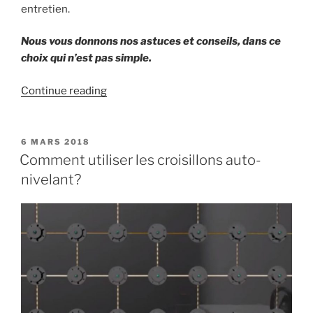
entretien.
Nous vous donnons nos astuces et conseils, dans ce
choix qui n’est pas simple.
« Comment
Continue reading
choisir
son
carrelage
POSTED
6 MARS 2018
ON
?
Comment utiliser les croisillons auto-
Plusieurs
nivelant?
critères
à
prendre
en
compte
! »