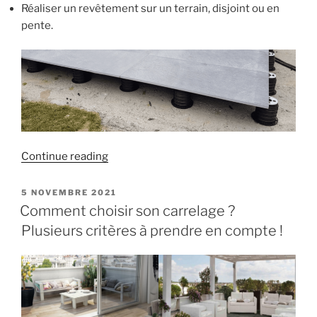
Réaliser un revêtement sur un terrain, disjoint ou en
pente.
« La
Continue reading
pose
du
POSTED
5 NOVEMBRE 2021
ON
carrelage
Comment choisir son carrelage ?
d’extérieur
Plusieurs critères à prendre en compte !
sur
plots
! »