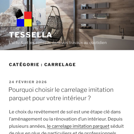
Skip
to
content
TESSELLA
L'actu & et les conseils dans vos travaux au quotidien
CATÉGORIE :
CARRELAGE
POSTED
24 FÉVRIER 2026
ON
Pourquoi choisir le carrelage imitation
parquet pour votre intérieur ?
Le choix du revêtement de sol est une étape clé dans
l’aménagement ou la rénovation d’un intérieur. Depuis
plusieurs années,
le carrelage imitation parquet
séduit
de plus en plus de particuliers et de professionnels.