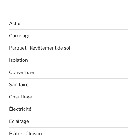
les
croisillons
auto-
Actus
nivelant? »
Carrelage
Parquet | Revêtement de sol
Isolation
Couverture
Sanitaire
Chauffage
Électricité
Éclairage
Plâtre | Cloison