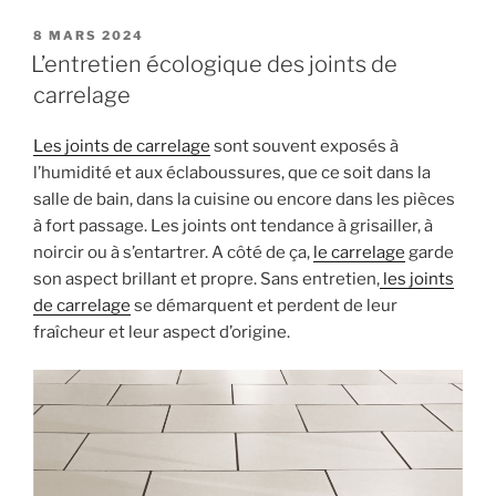
accessoires
dois-
POSTED
8 MARS 2024
ON
je
L’entretien écologique des joints de
utiliser
carrelage
pour
la
Les joints de carrelage
sont souvent exposés à
pose
l’humidité et aux éclaboussures, que ce soit dans la
sur
salle de bain, dans la cuisine ou encore dans les pièces
plots
à fort passage. Les joints ont tendance à grisailler, à
de
noircir ou à s’entartrer. A côté de ça,
le carrelage
garde
carrelage
son aspect brillant et propre. Sans entretien,
les joints
extérieur
de carrelage
se démarquent et perdent de leur
? »
fraîcheur et leur aspect d’origine.