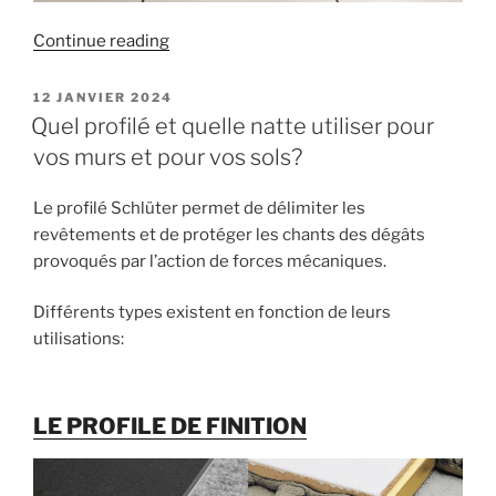
« L’entretien
Continue reading
écologique
des
POSTED
12 JANVIER 2024
ON
joints
Quel profilé et quelle natte utiliser pour
de
vos murs et pour vos sols?
carrelage »
Le profilé Schlüter permet de délimiter les
revêtements et de protéger les chants des dégâts
provoqués par l’action de forces mécaniques.
Différents types existent en fonction de leurs
utilisations:
LE PROFILE DE FINITION