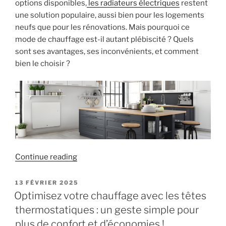
options disponibles,
les radiateurs électriques
restent
pratique »
une solution populaire, aussi bien pour les logements
neufs que pour les rénovations. Mais pourquoi ce
mode de chauffage est-il autant plébiscité ? Quels
sont ses avantages, ses inconvénients, et comment
bien le choisir ?
« Les
Continue reading
radiateurs
électriques :
POSTED
13 FÉVRIER 2025
ON
une
Optimisez votre chauffage avec les têtes
solution
thermostatiques : un geste simple pour
de
plus de confort et d’économies !