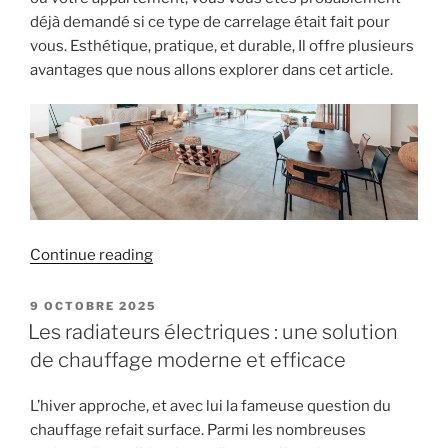
déjà demandé si ce type de carrelage était fait pour
vous. Esthétique, pratique, et durable, Il offre plusieurs
avantages que nous allons explorer dans cet article.
« Les
Continue reading
avantages
du
POSTED
9 OCTOBRE 2025
ON
carrelage
Les radiateurs électriques : une solution
grand
de chauffage moderne et efficace
format
:
L’hiver approche, et avec lui la fameuse question du
esthétique
chauffage refait surface. Parmi les nombreuses
et