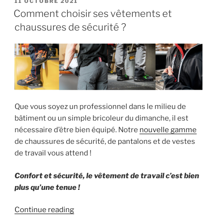
POSTED
11 OCTOBRE 2021
ON
les
Comment choisir ses vêtements et
radiateurs
chaussures de sécurité ?
centraux
! »
Que vous soyez un professionnel dans le milieu de
bâtiment ou un simple bricoleur du dimanche, il est
nécessaire d’être bien équipé. Notre
nouvelle gamme
de chaussures de sécurité, de pantalons et de vestes
de travail vous attend !
Confort et sécurité, le vêtement de travail c’est bien
plus qu’une tenue !
« Comment
Continue reading