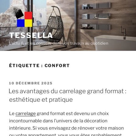
Skip
to
content
TESSELLA
L'actu & et les conseils dans vos travaux au quotidien
ÉTIQUETTE :
CONFORT
POSTED
10 DÉCEMBRE 2025
ON
Les avantages du carrelage grand format :
esthétique et pratique
Le
carrelage
grand format est devenu un choix
incontournable dans l’univers de la décoration
intérieure. Si vous envisagez de rénover votre maison
ou votre appartement, vous vous êtes probablement