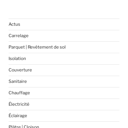
choisir
ses
vêtements
et
Actus
chaussures
Carrelage
de
sécurité
Parquet | Revêtement de sol
? »
Isolation
Couverture
Sanitaire
Chauffage
Électricité
Éclairage
Plâtre | Cloison