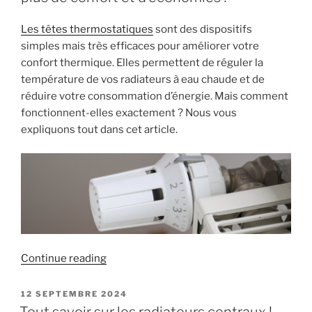
chauffage
moderne
Les têtes thermostatiques
sont des dispositifs
et
simples mais très efficaces pour améliorer votre
efficace »
confort thermique. Elles permettent de réguler la
température de vos radiateurs à eau chaude et de
réduire votre consommation d’énergie. Mais comment
fonctionnent-elles exactement ? Nous vous
expliquons tout dans cet article.
« Optimisez
Continue reading
votre
chauffage
POSTED
12 SEPTEMBRE 2024
ON
avec
Tout savoir sur les radiateurs centraux !