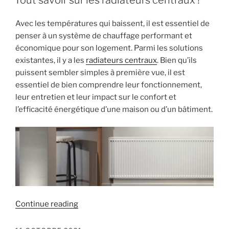
les
têtes
Avec les températures qui baissent, il est essentiel de
thermostatiques
penser à un système de chauffage performant et
:
économique pour son logement. Parmi les solutions
un
existantes, il y a les
radiateurs centraux
. Bien qu’ils
geste
puissent sembler simples à première vue, il est
simple
essentiel de bien comprendre leur fonctionnement,
pour
leur entretien et leur impact sur le confort et
plus
l’efficacité énergétique d’une maison ou d’un bâtiment.
de
confort
et
d’économies
! »
« Tout
Continue reading
savoir
sur