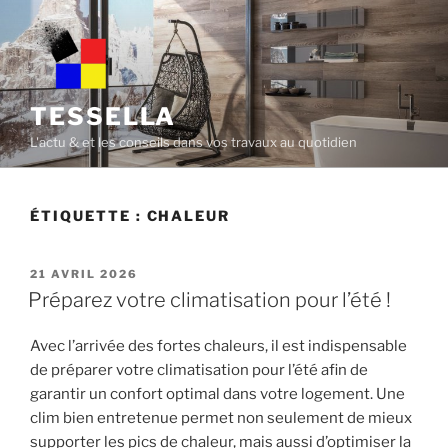
Skip
to
content
TESSELLA
L'actu & et les conseils dans vos travaux au quotidien
ÉTIQUETTE :
CHALEUR
POSTED
21 AVRIL 2026
ON
Préparez votre climatisation pour l’été !
Avec l’arrivée des fortes chaleurs, il est indispensable
de préparer votre climatisation pour l’été afin de
garantir un confort optimal dans votre logement. Une
clim bien entretenue permet non seulement de mieux
supporter les pics de chaleur, mais aussi d’optimiser la