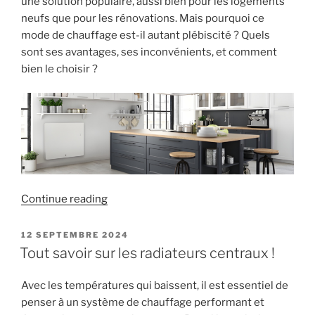
une solution populaire, aussi bien pour les logements
neufs que pour les rénovations. Mais pourquoi ce
mode de chauffage est-il autant plébiscité ? Quels
sont ses avantages, ses inconvénients, et comment
bien le choisir ?
« Les
Continue reading
radiateurs
électriques :
POSTED
12 SEPTEMBRE 2024
ON
une
Tout savoir sur les radiateurs centraux !
solution
de
Avec les températures qui baissent, il est essentiel de
chauffage
penser à un système de chauffage performant et