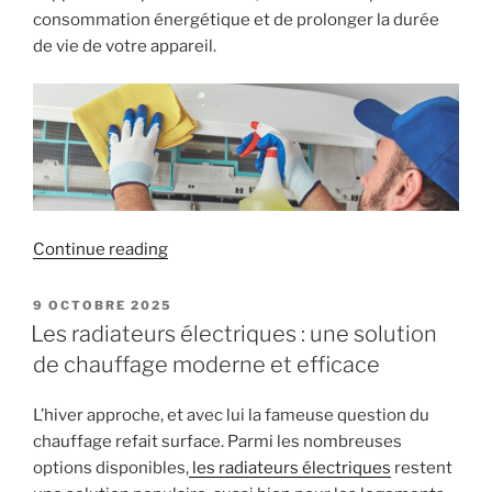
consommation énergétique et de prolonger la durée
de vie de votre appareil.
« Préparez
Continue reading
votre
climatisation
POSTED
9 OCTOBRE 2025
ON
pour
Les radiateurs électriques : une solution
l’été ! »
de chauffage moderne et efficace
L’hiver approche, et avec lui la fameuse question du
chauffage refait surface. Parmi les nombreuses
options disponibles,
les radiateurs électriques
restent