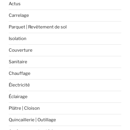
piscine
Actus
pour
Carrelage
l’été
? »
Parquet | Revêtement de sol
Isolation
Couverture
Sanitaire
Chauffage
Électricité
Éclairage
Plâtre | Cloison
Quincaillerie | Outillage