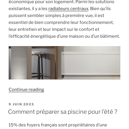
moderne
économique pour son logement. Parmi les solutions
et
existantes, il y a les
radiateurs centraux
. Bien qu’ils
efficace »
puissent sembler simples à première vue, il est
essentiel de bien comprendre leur fonctionnement,
leur entretien et leur impact sur le confort et
l’efficacité énergétique d’une maison ou d’un bâtiment.
« Tout
Continue reading
savoir
sur
POSTED
9 JUIN 2023
ON
les
Comment préparer sa piscine pour l’été ?
radiateurs
centraux
15% des foyers français sont propriétaires d’une