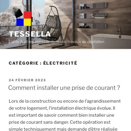
Skip
to
content
TESSELLA
L'actu & et les conseils dans vos travaux au quotidien
CATÉGORIE :
ÉLECTRICITÉ
POSTED
24 FÉVRIER 2023
ON
Comment installer une prise de courant ?
Lors de la construction ou encore de l’agrandissement
de votre logement, l’installation électrique évolue. Il
est important de savoir comment bien installer une
prise de courant sans danger. Cette opération est
simple techniquement mais demande d’être réalisée