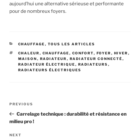
aujourd’hui une alternative sérieuse et performante
pour de nombreux foyers.
CATEGORIES
CHAUFFAGE
,
TOUS LES ARTICLES
TAGS
CHALEUR
,
CHAUFFAGE
,
CONFORT
,
FOYER
,
HIVER
,
MAISON
,
RADIATEUR
,
RADIATEUR CONNECTÉ
,
RADIATEUR ÉLECTRIQUE
,
RADIATEURS
,
RADIATEURS ÉLECTRIQUES
Navigation
Previous
PREVIOUS
de
Post
Carrelage technique : durabilité et résistance en
l’article
milieu pro !
Next
NEXT