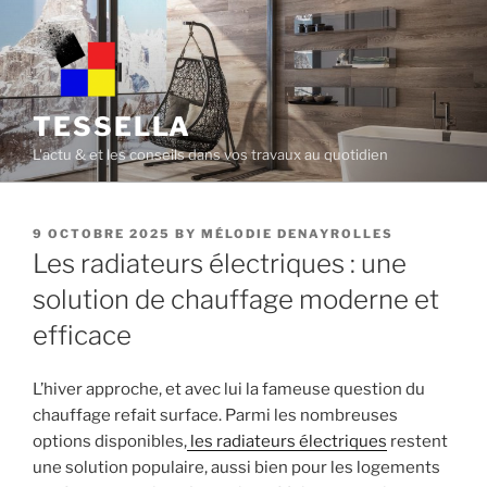
Skip
to
content
TESSELLA
L'actu & et les conseils dans vos travaux au quotidien
POSTED
9 OCTOBRE 2025
BY
MÉLODIE DENAYROLLES
ON
Les radiateurs électriques : une
solution de chauffage moderne et
efficace
L’hiver approche, et avec lui la fameuse question du
chauffage refait surface. Parmi les nombreuses
options disponibles,
les radiateurs électriques
restent
une solution populaire, aussi bien pour les logements