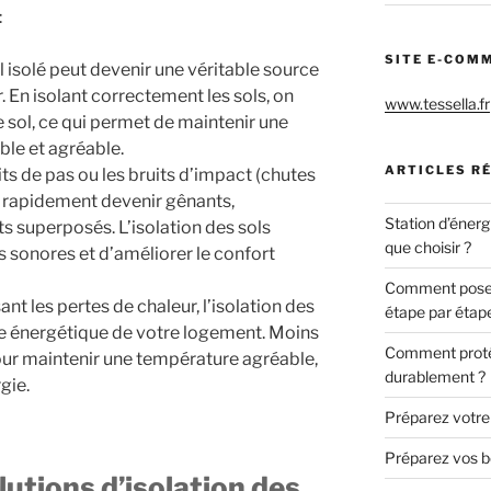
:
SITE E-COM
l isolé peut devenir une véritable source
r. En isolant correctement les sols, on
www.tessella.fr
le sol, ce qui permet de maintenir une
ble et agréable.
ARTICLES R
its de pas ou les bruits d’impact (chutes
t rapidement devenir gênants,
Station d’énerg
superposés. L’isolation des sols
que choisir ?
 sonores et d’améliorer le confort
Comment poser 
ant les pertes de chaleur, l’isolation des
étape par étap
ce énergétique de votre logement. Moins
Comment protég
our maintenir une température agréable,
durablement ?
gie.
Préparez votre c
Préparez vos bo
lutions d’isolation des