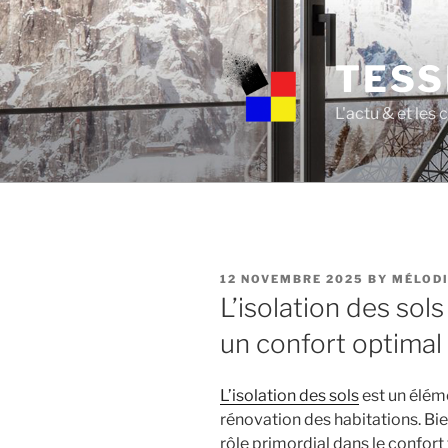
Skip
to
content
TESS
L'actu & et les
POSTED
12 NOVEMBRE 2025
BY
MÉLODI
ON
L’isolation des sols
un confort optimal
L’isolation des sols
est un éléme
rénovation des habitations. Bie
rôle primordial dans le confor