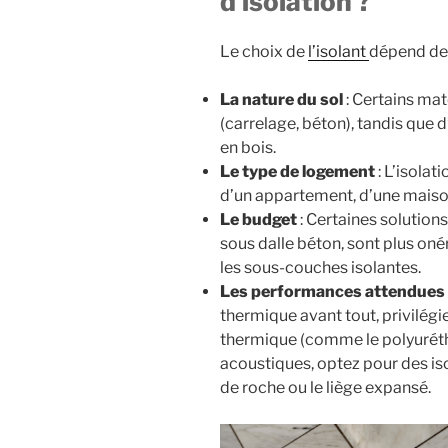
d’isolation ?
Le choix de
l’isolant
dépend de 
La nature du sol
: Certains mat
(carrelage, béton), tandis que 
en bois.
Le type de logement
: L’isolat
d’un appartement, d’une maiso
Le budget
: Certaines solutions
sous dalle béton, sont plus o
les sous-couches isolantes.
Les performances attendues
thermique avant tout, privilégi
thermique (comme le polyuréth
acoustiques, optez pour des is
de roche ou le liège expansé.