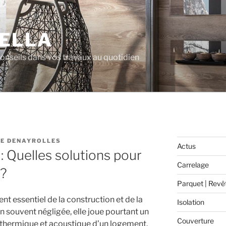
ELLA
 conseils dans vos travaux au quotidien
E DENAYROLLES
Actus
 : Quelles solutions pour
Carrelage
 ?
Parquet | Revê
nt essentiel de la construction et de la
Isolation
n souvent négligée, elle joue pourtant un
Couverture
t thermique et acoustique d’un logement.