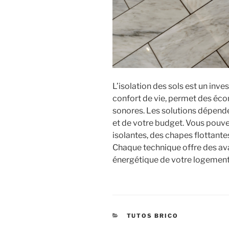
L’isolation des sols est un inve
confort de vie, permet des éco
sonores. Les solutions dépende
et de votre budget. Vous pouv
isolantes, des chapes flottant
Chaque technique offre des av
énergétique de votre logement
CATEGORIES
TUTOS BRICO