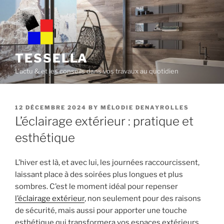
Skip
to
content
TESSELLA
L'actu & et les conseils dans vos travaux au quotidien
POSTED
12 DÉCEMBRE 2024
BY
MÉLODIE DENAYROLLES
ON
L’éclairage extérieur : pratique et
esthétique
L’hiver est là, et avec lui, les journées raccourcissent,
laissant place à des soirées plus longues et plus
sombres. C’est le moment idéal pour repenser
l’éclairage extérieur
, non seulement pour des raisons
de sécurité, mais aussi pour apporter une touche
esthétique qui transformera vos espaces extérieurs.