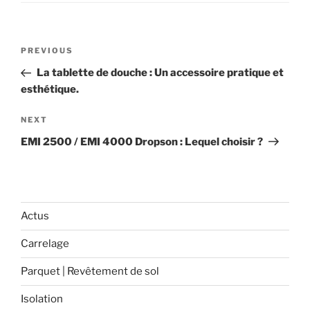
Navigation
Previous
PREVIOUS
de
Post
La tablette de douche : Un accessoire pratique et
l’article
esthétique.
Next
NEXT
Post
EMI 2500 / EMI 4000 Dropson : Lequel choisir ?
Actus
Carrelage
Parquet | Revêtement de sol
Isolation