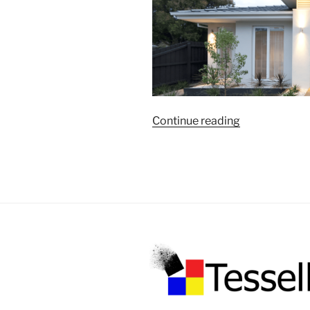
« L’éclairage
Continue reading
extérieur :
pratique
et
esthétique »