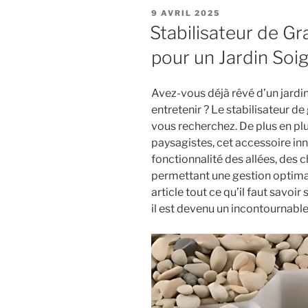
extérieurs
POSTED
9 AVRIL 2025
pour
ON
Stabilisateur de Gra
les
pour un Jardin Soi
beaux
jours »
Avez-vous déjà rêvé d’un jardin 
entretenir ? Le stabilisateur de
vous recherchez. De plus en plus
paysagistes, cet accessoire in
fonctionnalité des allées, des
permettant une gestion optima
article tout ce qu’il faut savoir
il est devenu un incontournabl