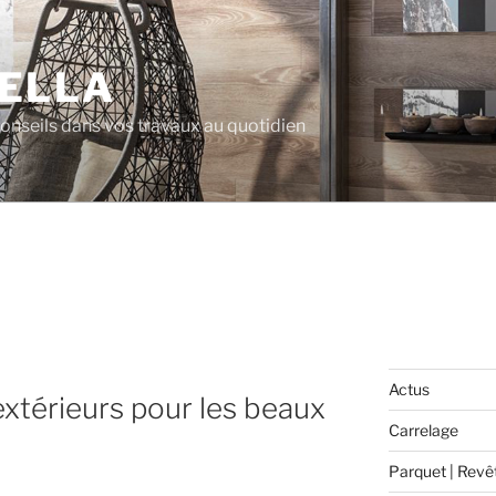
ELLA
 conseils dans vos travaux au quotidien
Actus
extérieurs pour les beaux
Carrelage
Parquet | Revê