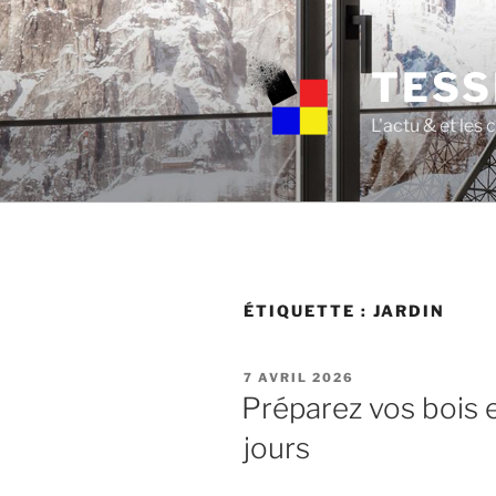
Skip
to
content
TESS
L'actu & et les
ÉTIQUETTE :
JARDIN
POSTED
7 AVRIL 2026
ON
Préparez vos bois 
jours