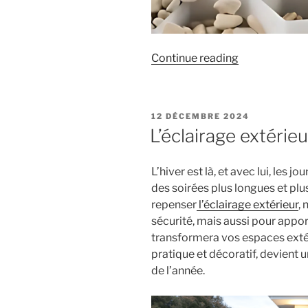
« Stabilisateu
Continue reading
de
Gravier
:
POSTED
12 DÉCEMBRE 2024
La
ON
L’éclairage extérieu
Solution
Idéale
L’hiver est là, et avec lui, les 
pour
des soirées plus longues et pl
un
repenser
l’éclairage extérieur
,
Jardin
sécurité, mais aussi pour appo
Soigné »
transformera vos espaces exté
pratique et décoratif, devient 
de l’année.