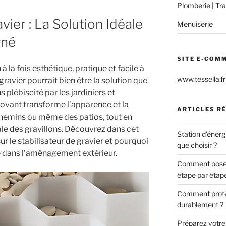
Plomberie | Tra
vier : La Solution Idéale
Menuiserie
gné
SITE E-COM
à la fois esthétique, pratique et facile à
www.tessella.fr
 gravier pourrait bien être la solution que
 plébiscité par les jardiniers et
novant transforme l’apparence et la
ARTICLES R
 chemins ou même des patios, tout en
le des gravillons. Découvrez dans cet
Station d’énerg
 sur le stabilisateur de gravier et pourquoi
que choisir ?
e dans l’aménagement extérieur.
Comment poser 
étape par étap
Comment protég
durablement ?
Préparez votre c