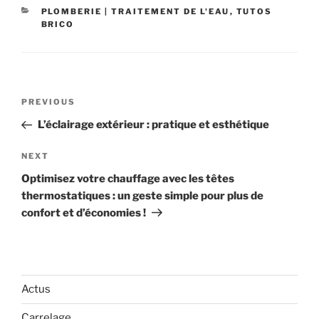
CATEGORIES
PLOMBERIE | TRAITEMENT DE L'EAU
,
TUTOS
BRICO
Navigation
Previous
PREVIOUS
de
Post
L’éclairage extérieur : pratique et esthétique
l’article
Next
NEXT
Post
Optimisez votre chauffage avec les têtes
thermostatiques : un geste simple pour plus de
confort et d’économies !
Actus
Carrelage