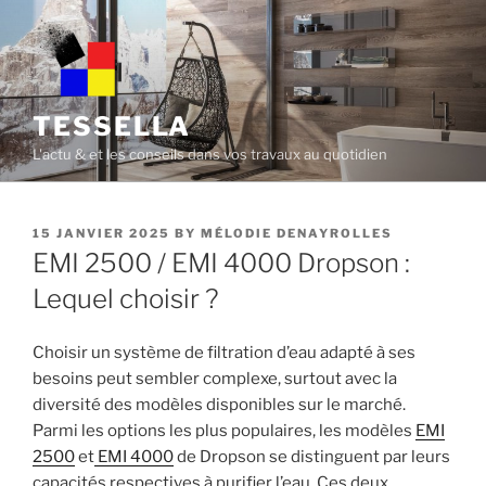
Skip
to
content
TESSELLA
L'actu & et les conseils dans vos travaux au quotidien
POSTED
15 JANVIER 2025
BY
MÉLODIE DENAYROLLES
ON
EMI 2500 / EMI 4000 Dropson :
Lequel choisir ?
Choisir un système de filtration d’eau adapté à ses
besoins peut sembler complexe, surtout avec la
diversité des modèles disponibles sur le marché.
Parmi les options les plus populaires, les modèles
EMI
2500
et
EMI 4000
de Dropson se distinguent par leurs
capacités respectives à purifier l’eau. Ces deux