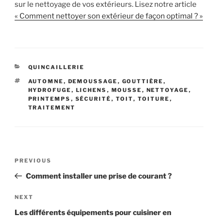
sur le nettoyage de vos extérieurs. Lisez notre article
« Comment nettoyer son extérieur de façon optimal ? »
CATEGORIES
QUINCAILLERIE
TAGS
AUTOMNE
,
DEMOUSSAGE
,
GOUTTIÈRE
,
HYDROFUGE
,
LICHENS
,
MOUSSE
,
NETTOYAGE
,
PRINTEMPS
,
SÉCURITÉ
,
TOIT
,
TOITURE
,
TRAITEMENT
Navigation
Previous
PREVIOUS
de
Post
Comment installer une prise de courant ?
l’article
Next
NEXT
Post
Les différents équipements pour cuisiner en