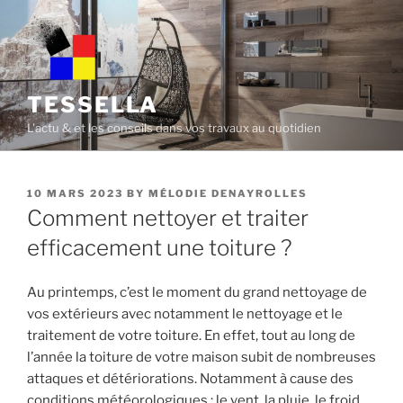
Skip
to
content
TESSELLA
L'actu & et les conseils dans vos travaux au quotidien
POSTED
10 MARS 2023
BY
MÉLODIE DENAYROLLES
ON
Comment nettoyer et traiter
efficacement une toiture ?
Au printemps, c’est le moment du grand nettoyage de
vos extérieurs avec notamment le nettoyage et le
traitement de votre toiture. En effet, tout au long de
l’année la toiture de votre maison subit de nombreuses
attaques et détériorations. Notamment à cause des
conditions météorologiques : le vent, la pluie, le froid,