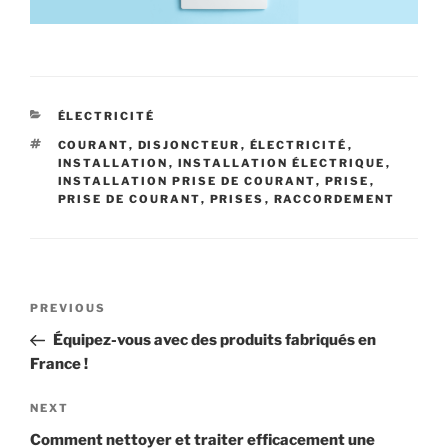
CATEGORIES
ÉLECTRICITÉ
TAGS
COURANT
,
DISJONCTEUR
,
ÉLECTRICITÉ
,
INSTALLATION
,
INSTALLATION ÉLECTRIQUE
,
INSTALLATION PRISE DE COURANT
,
PRISE
,
PRISE DE COURANT
,
PRISES
,
RACCORDEMENT
Navigation
Previous
PREVIOUS
de
Post
Équipez-vous avec des produits fabriqués en
l’article
France !
Next
NEXT
Post
Comment nettoyer et traiter efficacement une