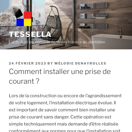
Skip
to
content
TESSELLA
L'actu & et les conseils dans vos travaux au quotidien
POSTED
24 FÉVRIER 2023
BY
MÉLODIE DENAYROLLES
ON
Comment installer une prise de
courant ?
Lors de la construction ou encore de l’agrandissement
de votre logement, l’installation électrique évolue. Il
est important de savoir comment bien installer une
prise de courant sans danger. Cette opération est
simple techniquement mais demande d’être réalisée
conformément aux normes pour que l’installation soit