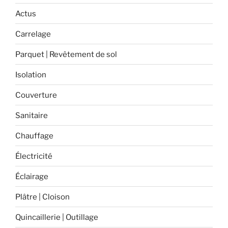
traiter
Actus
efficacement
Carrelage
une
toiture
Parquet | Revêtement de sol
? »
Isolation
Couverture
Sanitaire
Chauffage
Électricité
Éclairage
Plâtre | Cloison
Quincaillerie | Outillage