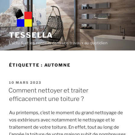
Skip
to
content
TESSELLA
L'actu & et les conseils dans vos travaux au quotidien
ÉTIQUETTE :
AUTOMNE
POSTED
10 MARS 2023
ON
Comment nettoyer et traiter
efficacement une toiture ?
Au printemps, c’est le moment du grand nettoyage de
vos extérieurs avec notamment le nettoyage et le
traitement de votre toiture. En effet, tout au long de
l’année la toiture de votre maison subit de nombreuses