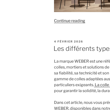
« Pourquoi
Continue reading
choisir
le
carrelage
POSTED
4 FÉVRIER 2026
imitation
ON
Les différents typ
parquet
pour
La marque WEBER est une référ
votre
colles, mortiers et solutions 
intérieur
sa fiabilité, sa technicité et 
? »
gamme de colles adaptées auss
particuliers exigeants.
La colle
pour garantir la solidité, la dur
Dans cet article, nous vous pré
WEBER, disponibles dans notre 