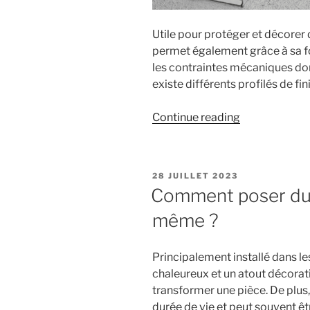
Utile pour protéger et décorer 
permet également grâce à sa fo
les contraintes mécaniques dont
existe différents profilés de fin
« Quel
Continue reading
profilé
et
quelle
POSTED
28 JUILLET 2023
natte
ON
Comment poser du p
utiliser
même ?
pour
vos
murs
Principalement installé dans l
et
chaleureux et un atout décorat
pour
transformer une pièce. De plus,
vos
durée de vie et peut souvent êt