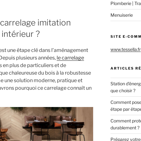
Plomberie | Tra
Menuiserie
 carrelage imitation
intérieur ?
SITE E-COM
www.tessella.fr
 est une étape clé dans l’aménagement
. Depuis plusieurs années,
le carrelage
 en plus de particuliers et de
ARTICLES R
tique chaleureuse du bois à la robustesse
e une solution moderne, pratique et
Station d’énerg
ouvrons pourquoi ce carrelage connaît un
que choisir ?
Comment poser 
étape par étap
Comment protég
durablement ?
Préparez votre c