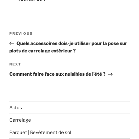
Navigation
Previous
PREVIOUS
de
Post
Quels accessoires dois-je utiliser pour la pose sur
l’article
plots de carrelage extérieur ?
Next
NEXT
Post
Comment faire face aux nuisibles de l’été ?
Actus
Carrelage
Parquet | Revêtement de sol