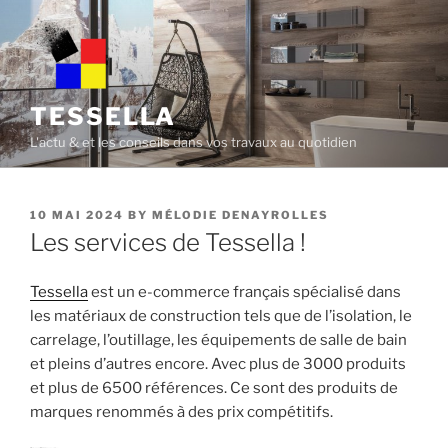
Skip
to
content
TESSELLA
L'actu & et les conseils dans vos travaux au quotidien
POSTED
10 MAI 2024
BY
MÉLODIE DENAYROLLES
ON
Les services de Tessella !
Tessella
est un e-commerce français spécialisé dans
les matériaux de construction tels que de l’isolation, le
carrelage, l’outillage, les équipements de salle de bain
et pleins d’autres encore. Avec plus de 3000 produits
et plus de 6500 références. Ce sont des produits de
marques renommés à des prix compétitifs.