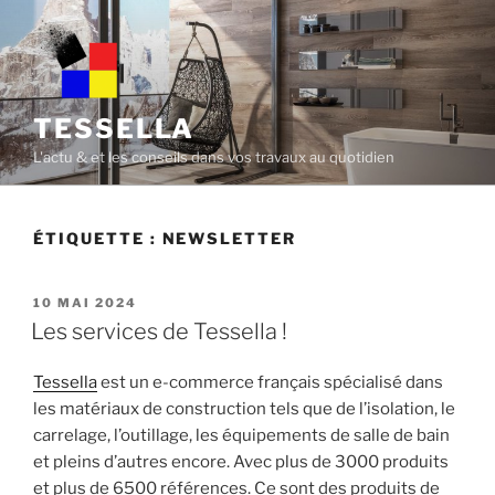
Skip
to
content
TESSELLA
L'actu & et les conseils dans vos travaux au quotidien
ÉTIQUETTE :
NEWSLETTER
POSTED
10 MAI 2024
ON
Les services de Tessella !
Tessella
est un e-commerce français spécialisé dans
les matériaux de construction tels que de l’isolation, le
carrelage, l’outillage, les équipements de salle de bain
et pleins d’autres encore. Avec plus de 3000 produits
et plus de 6500 références. Ce sont des produits de