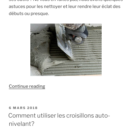
astuces pour les nettoyer et leur rendre leur éclat des
débuts ou presque.
« Comment
Continue reading
enlever
du
plâtre,
POSTED
6 MARS 2018
ON
de
Comment utiliser les croisillons auto-
l’enduit
nivelant?
ou