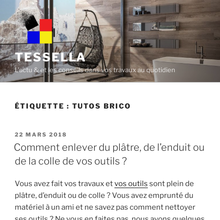
Skip
to
content
TESSELLA
L'actu & et les conseils dans vos travaux au quotidien
ÉTIQUETTE :
TUTOS BRICO
POSTED
22 MARS 2018
ON
Comment enlever du plâtre, de l’enduit ou
de la colle de vos outils ?
Vous avez fait vos travaux et
vos outils
sont plein de
plâtre, d’enduit ou de colle ? Vous avez emprunté du
matériel à un ami et ne savez pas comment nettoyer
ses outils ? Ne vous en faites pas, nous avons quelques