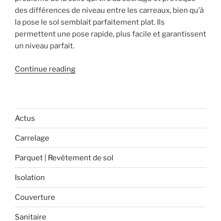
des différences de niveau entre les carreaux, bien qu’à
la pose le sol semblait parfaitement plat. Ils
permettent une pose rapide, plus facile et garantissent
un niveau parfait.
« Comment
Continue reading
utiliser
les
croisillons
auto-
Actus
nivelant? »
Carrelage
Parquet | Revêtement de sol
Isolation
Couverture
Sanitaire