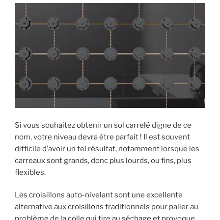
de
la
colle
de
vos
outils ? »
Si vous souhaitez obtenir un sol carrelé digne de ce
nom, votre niveau devra être parfait ! Il est souvent
difficile d’avoir un tel résultat, notamment lorsque les
carreaux sont grands, donc plus lourds, ou fins, plus
flexibles.
Les croisillons auto-nivelant sont une excellente
alternative aux croisillons traditionnels pour palier au
problème de la colle qui tire au séchage et provoque