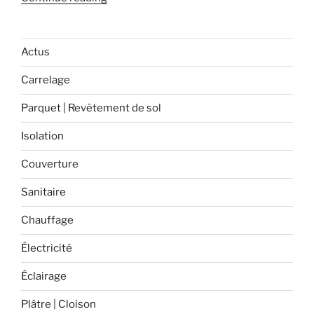
profilé
et
quelle
Actus
natte
Carrelage
utiliser
pour
Parquet | Revêtement de sol
vos
murs
Isolation
et
Couverture
pour
vos
Sanitaire
sols? »
Chauffage
Électricité
Éclairage
Plâtre | Cloison