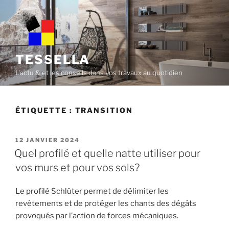
Skip
to
content
TESSELLA
L'actu & et les conseils dans vos travaux au quotidien
ÉTIQUETTE :
TRANSITION
POSTED
12 JANVIER 2024
ON
Quel profilé et quelle natte utiliser pour
vos murs et pour vos sols?
Le profilé Schlüter permet de délimiter les
revêtements et de protéger les chants des dégâts
provoqués par l’action de forces mécaniques.