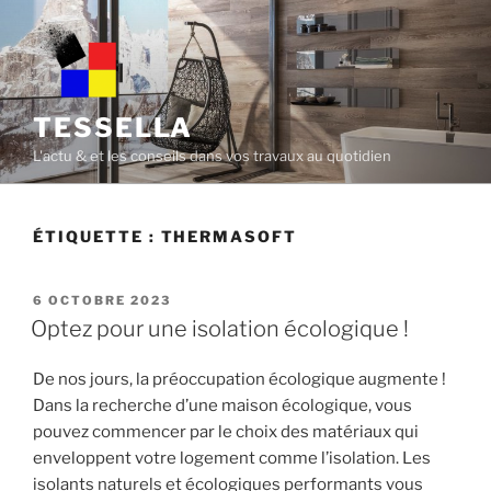
Skip
to
content
TESSELLA
L'actu & et les conseils dans vos travaux au quotidien
ÉTIQUETTE :
THERMASOFT
POSTED
6 OCTOBRE 2023
ON
Optez pour une isolation écologique !
De nos jours, la préoccupation écologique augmente !
Dans la recherche d’une maison écologique, vous
pouvez commencer par le choix des matériaux qui
enveloppent votre logement comme l’isolation. Les
isolants naturels et écologiques performants vous