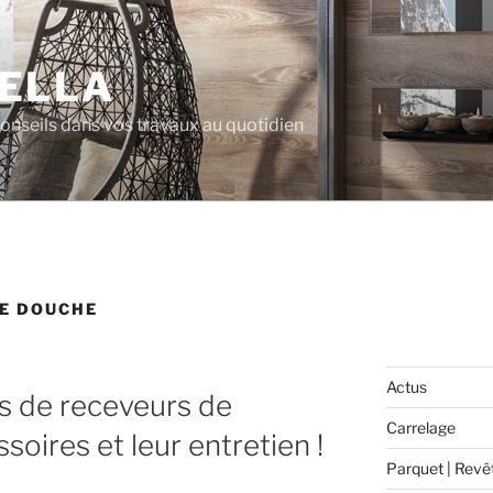
ELLA
 conseils dans vos travaux au quotidien
E DOUCHE
Actus
es de receveurs de
Carrelage
soires et leur entretien !
Parquet | Revê