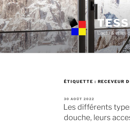
Skip
to
content
TESS
L'actu & et les
ÉTIQUETTE :
RECEVEUR D
POSTED
30 AOÛT 2022
ON
Les différents typ
douche, leurs acces