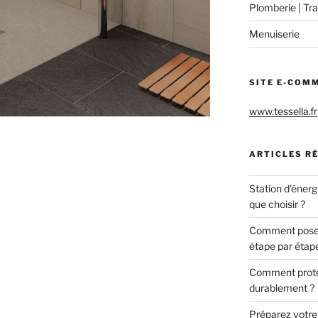
Plomberie | Tra
Menuiserie
SITE E-COM
www.tessella.fr
ARTICLES R
Station d’énerg
que choisir ?
Comment poser 
étape par étap
Comment protég
durablement ?
Préparez votre c