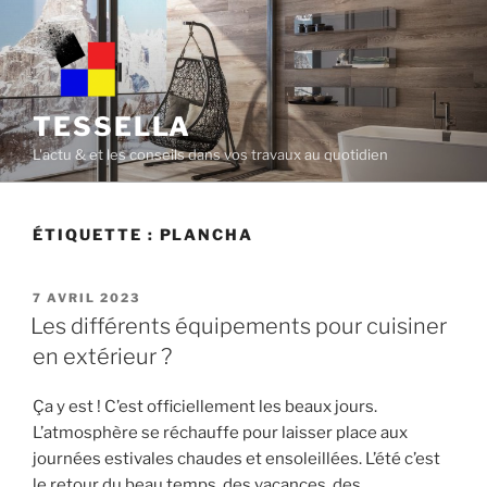
Skip
to
content
TESSELLA
L'actu & et les conseils dans vos travaux au quotidien
ÉTIQUETTE :
PLANCHA
POSTED
7 AVRIL 2023
ON
Les différents équipements pour cuisiner
en extérieur ?
Ça y est ! C’est officiellement les beaux jours.
L’atmosphère se réchauffe pour laisser place aux
journées estivales chaudes et ensoleillées. L’été c’est
le retour du beau temps, des vacances, des