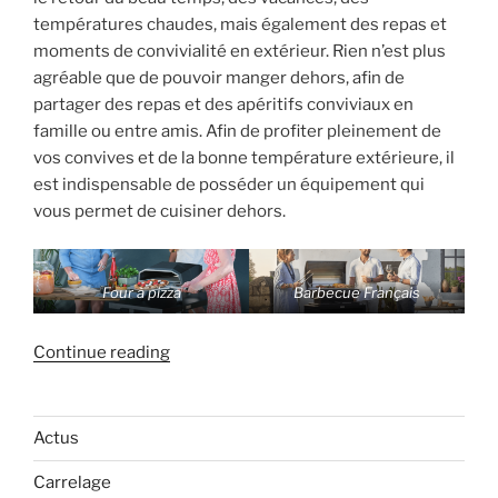
températures chaudes, mais également des repas et
moments de convivialité en extérieur. Rien n’est plus
agréable que de pouvoir manger dehors, afin de
partager des repas et des apéritifs conviviaux en
famille ou entre amis. Afin de profiter pleinement de
vos convives et de la bonne température extérieure, il
est indispensable de posséder un équipement qui
vous permet de cuisiner dehors.
Four à pizza
Barbecue Français
« Les
Continue reading
différents
équipements
pour
Actus
cuisiner
Carrelage
en