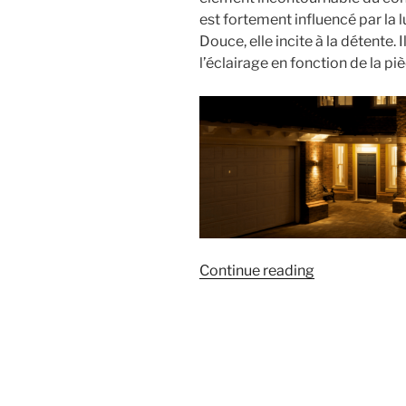
est fortement influencé par la l
Douce, elle incite à la détente. 
l’éclairage en fonction de la piè
« Faire
Continue reading
le
bon
choix
d’éclairage
selon
la