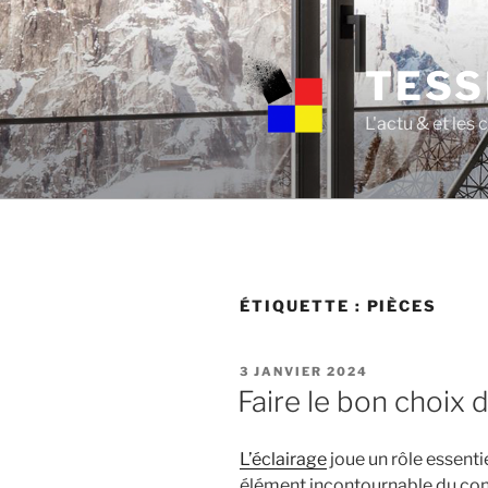
Skip
to
content
TESS
L'actu & et les
ÉTIQUETTE :
PIÈCES
POSTED
3 JANVIER 2024
ON
Faire le bon choix d
L’éclairage
joue un rôle essentie
élément incontournable du con