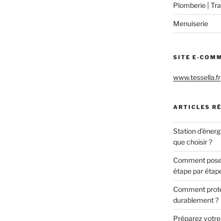
Plomberie | Tra
Menuiserie
SITE E-COM
www.tessella.fr
ARTICLES R
Station d’énerg
que choisir ?
Comment poser 
étape par étap
Comment protég
durablement ?
Préparez votre c