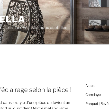
ELLA
 conseils dans vos travaux au quotidien
Actus
’éclairage selon la pièce !
Carrelage
l dans le style d’une pièce et devient un
Parquet | Revê
fort au quotidien ! Notre métabolisme