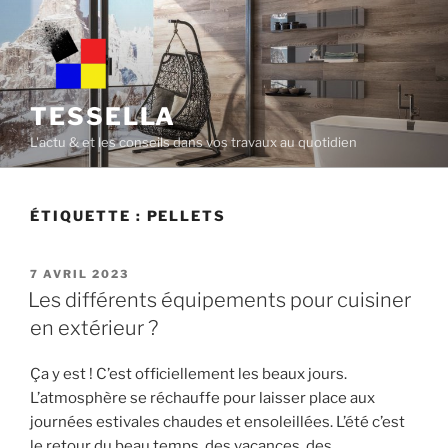
Skip
to
content
TESSELLA
L'actu & et les conseils dans vos travaux au quotidien
ÉTIQUETTE :
PELLETS
POSTED
7 AVRIL 2023
ON
Les différents équipements pour cuisiner
en extérieur ?
Ça y est ! C’est officiellement les beaux jours.
L’atmosphère se réchauffe pour laisser place aux
journées estivales chaudes et ensoleillées. L’été c’est
le retour du beau temps, des vacances, des