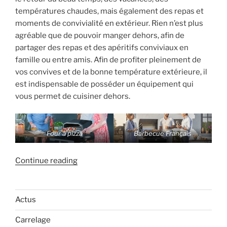
températures chaudes, mais également des repas et
moments de convivialité en extérieur. Rien n’est plus
agréable que de pouvoir manger dehors, afin de
partager des repas et des apéritifs conviviaux en
famille ou entre amis. Afin de profiter pleinement de
vos convives et de la bonne température extérieure, il
est indispensable de posséder un équipement qui
vous permet de cuisiner dehors.
Four à pizza
Barbecue Français
« Les
Continue reading
différents
équipements
pour
Actus
cuisiner
Carrelage
en