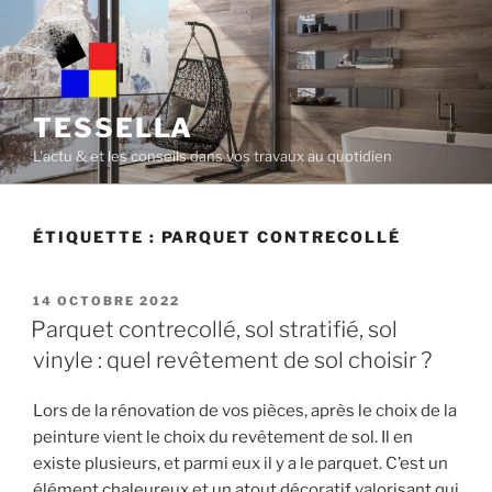
Skip
to
content
TESSELLA
L'actu & et les conseils dans vos travaux au quotidien
ÉTIQUETTE :
PARQUET CONTRECOLLÉ
POSTED
14 OCTOBRE 2022
ON
Parquet contrecollé, sol stratifié, sol
vinyle : quel revêtement de sol choisir ?
Lors de la rénovation de vos pièces, après le choix de la
peinture vient le choix du revêtement de sol. Il en
existe plusieurs, et parmi eux il y a le parquet. C’est un
élément chaleureux et un atout décoratif valorisant qui