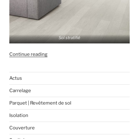
Sol stratifié
« Parquet
Continue reading
contrecollé,
sol
stratifié,
Actus
sol
Carrelage
vinyle :
quel
Parquet | Revêtement de sol
revêtement
de
Isolation
sol
Couverture
choisir ? «