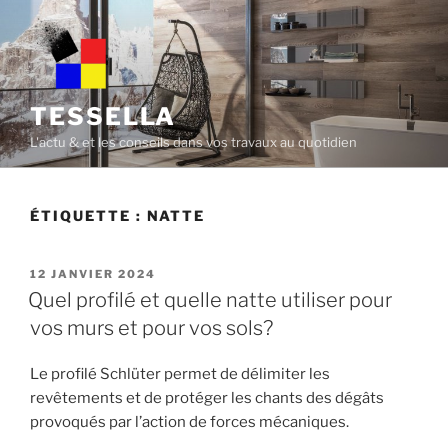
Skip
to
content
TESSELLA
L'actu & et les conseils dans vos travaux au quotidien
ÉTIQUETTE :
NATTE
POSTED
12 JANVIER 2024
ON
Quel profilé et quelle natte utiliser pour
vos murs et pour vos sols?
Le profilé Schlüter permet de délimiter les
revêtements et de protéger les chants des dégâts
provoqués par l’action de forces mécaniques.