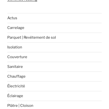
profilé
et
quelle
Actus
natte
Carrelage
utiliser
pour
Parquet | Revêtement de sol
vos
murs
Isolation
et
Couverture
pour
vos
Sanitaire
sols? »
Chauffage
Électricité
Éclairage
Plâtre | Cloison