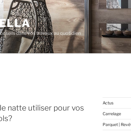
ELLA
 conseils dans vos travaux au quotidien
Actus
le natte utiliser pour vos
Carrelage
ols?
Parquet | Revê