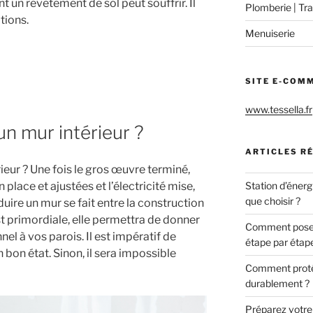
 un revêtement de sol peut souffrir. Il
Plomberie | Tra
itions.
Menuiserie
SITE E-COM
www.tessella.fr
n mur intérieur ?
ARTICLES R
rieur ? Une fois le gros œuvre terminé,
en place et ajustées et l’électricité mise,
Station d’énerg
que choisir ?
nduire un mur se fait entre la construction
st primordiale, elle permettra de donner
Comment poser 
nel à vos parois. Il est impératif de
étape par étap
 bon état. Sinon, il sera impossible
Comment protég
durablement ?
Préparez votre c