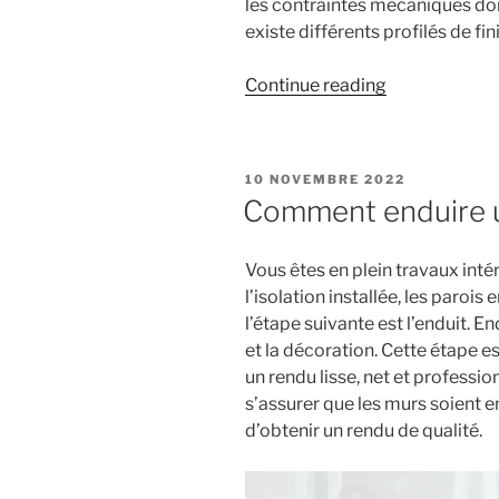
les contraintes mécaniques dont
existe différents profilés de fin
« Quel
Continue reading
profilé
et
quelle
POSTED
10 NOVEMBRE 2022
natte
ON
Comment enduire u
utiliser
pour
Vous êtes en plein travaux inté
vos
l’isolation installée, les parois 
murs
l’étape suivante est l’enduit. E
et
et la décoration. Cette étape e
pour
un rendu lisse, net et profession
vos
s’assurer que les murs soient en
sols? »
d’obtenir un rendu de qualité.