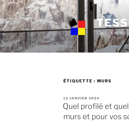
Skip
to
content
TESS
L'actu & et les
ÉTIQUETTE :
MURS
POSTED
12 JANVIER 2024
ON
Quel profilé et quel
murs et pour vos s