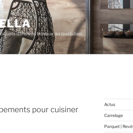
ELLA
 conseils dans vos travaux au quotidien
Actus
ipements pour cuisiner
Carrelage
Parquet | Revê