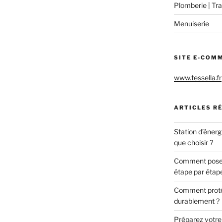
Plomberie | Tra
Menuiserie
SITE E-COM
www.tessella.fr
ARTICLES R
Station d’énerg
que choisir ?
Comment poser 
étape par étap
Comment protég
durablement ?
Préparez votre c