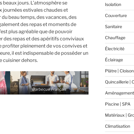
les beaux jours. L’atmosphère se
Isolation
x journées estivales chaudes et
Couverture
our du beau temps, des vacances, des
galement des repas et moments de
Sanitaire
n’est plus agréable que de pouvoir
Chauffage
r des repas et des apéritifs conviviaux
de profiter pleinement de vos convives et
Électricité
eure, il est indispensable de posséder un
Éclairage
 cuisiner dehors.
Plâtre | Cloison
Quincaillerie | 
Barbecue Français
Aménagement 
Piscine | SPA
Matériaux | Gr
Climatisation