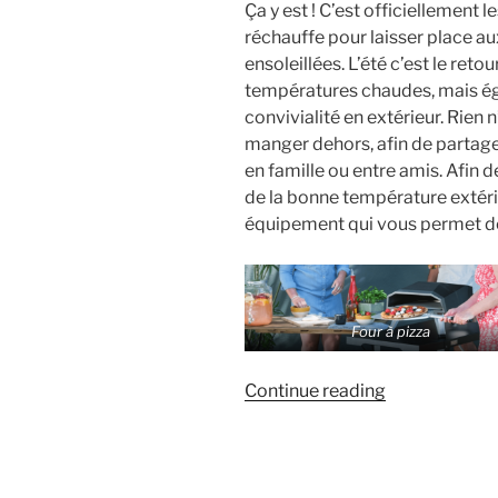
Ça y est ! C’est officiellement 
réchauffe pour laisser place au
ensoleillées. L’été c’est le ret
températures chaudes, mais é
convivialité en extérieur. Rien 
manger dehors, afin de partage
en famille ou entre amis. Afin 
de la bonne température extéri
équipement qui vous permet de
Four à pizza
« Les
Continue reading
différents
équipements
pour
cuisiner