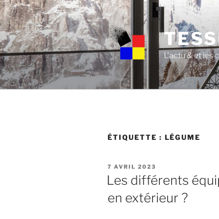
Skip
to
content
TESS
L'actu & et les
ÉTIQUETTE :
LÉGUME
POSTED
7 AVRIL 2023
ON
Les différents équ
en extérieur ?