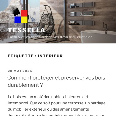
Skip
to
content
TESSELLA
L'actu & et les conseils dans vos travaux au quotidien
ÉTIQUETTE :
INTÉRIEUR
POSTED
28 MAI 2026
ON
Comment protéger et préserver vos bois
durablement ?
Le bois est un matériau noble, chaleureux et
intemporel. Que ce soit pour une terrasse, un bardage,
du mobilier extérieur ou des aménagements
décoratifs, il apporte immédiatement du cachet à vos