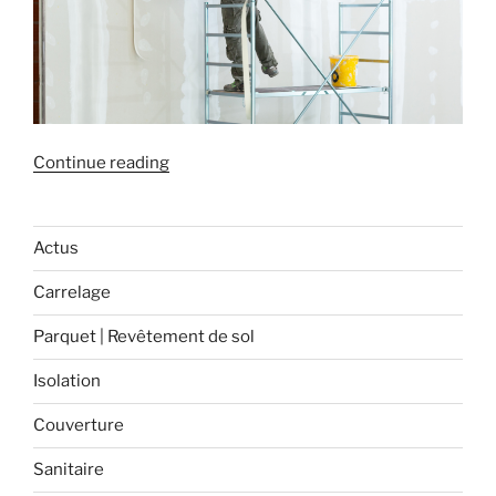
« Comment
Continue reading
enduire
un
mur
Actus
intérieur
Carrelage
? »
Parquet | Revêtement de sol
Isolation
Couverture
Sanitaire