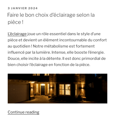
avantages
du
POSTED
3 JANVIER 2024
ON
carrelage
Faire le bon choix d’éclairage selon la
grand
pièce !
format
:
L’éclairage
joue un rôle essentiel dans le style d’une
esthétique
pièce et devient un élément incontournable du confort
et
au quotidien ! Notre métabolisme est fortement
pratique »
influencé par la lumière. Intense, elle booste l’énergie.
Douce, elle incite à la détente. Il est donc primordial de
bien choisir l’éclairage en fonction de la pièce.
« Faire
Continue reading