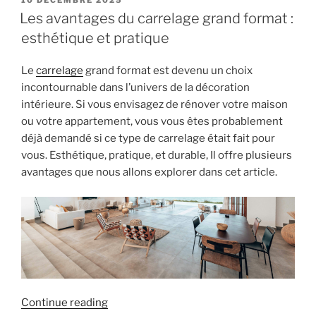
10 DÉCEMBRE 2025
ON
préserver
Les avantages du carrelage grand format :
vos
esthétique et pratique
bois
durablement
Le
carrelage
grand format est devenu un choix
? »
incontournable dans l’univers de la décoration
intérieure. Si vous envisagez de rénover votre maison
ou votre appartement, vous vous êtes probablement
déjà demandé si ce type de carrelage était fait pour
vous. Esthétique, pratique, et durable, Il offre plusieurs
avantages que nous allons explorer dans cet article.
« Les
Continue reading