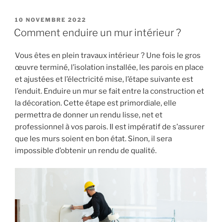
le
bon
POSTED
10 NOVEMBRE 2022
ON
choix
Comment enduire un mur intérieur ?
d’éclairage
selon
Vous êtes en plein travaux intérieur ? Une fois le gros
la
œuvre terminé, l’isolation installée, les parois en place
pièce
et ajustées et l’électricité mise, l’étape suivante est
! »
l’enduit. Enduire un mur se fait entre la construction et
la décoration. Cette étape est primordiale, elle
permettra de donner un rendu lisse, net et
professionnel à vos parois. Il est impératif de s’assurer
que les murs soient en bon état. Sinon, il sera
impossible d’obtenir un rendu de qualité.