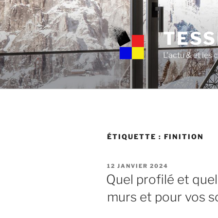
Skip
to
content
TESS
L'actu & et les
ÉTIQUETTE :
FINITION
POSTED
12 JANVIER 2024
ON
Quel profilé et quel
murs et pour vos s