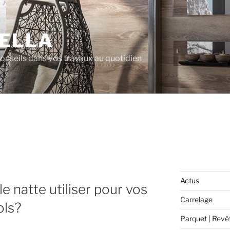
ELLA
 conseils dans vos travaux au quotidien
Actus
le natte utiliser pour vos
Carrelage
ols?
Parquet | Revê