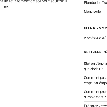
 un revêtement de sol peut souffrir. Il
Plomberie | Tra
itions.
Menuiserie
SITE E-COM
www.tessella.fr
ARTICLES R
Station d’énerg
que choisir ?
Comment poser 
étape par étap
Comment protég
durablement ?
Préparez votre c