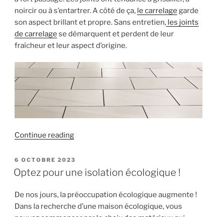
noircir ou à s’entartrer. A côté de ça,
le carrelage
garde
son aspect brillant et propre. Sans entretien,
les joints
de carrelage
se démarquent et perdent de leur
fraîcheur et leur aspect d’origine.
« L’entretien
Continue reading
écologique
des
POSTED
6 OCTOBRE 2023
ON
joints
Optez pour une isolation écologique !
de
carrelage »
De nos jours, la préoccupation écologique augmente !
Dans la recherche d’une maison écologique, vous