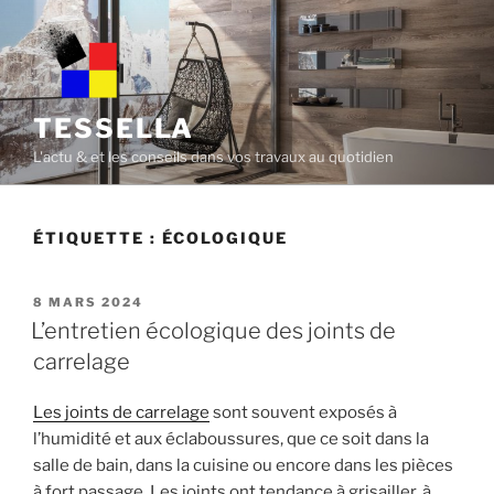
Skip
to
content
TESSELLA
L'actu & et les conseils dans vos travaux au quotidien
ÉTIQUETTE :
ÉCOLOGIQUE
POSTED
8 MARS 2024
ON
L’entretien écologique des joints de
carrelage
Les joints de carrelage
sont souvent exposés à
l’humidité et aux éclaboussures, que ce soit dans la
salle de bain, dans la cuisine ou encore dans les pièces
à fort passage. Les joints ont tendance à grisailler, à