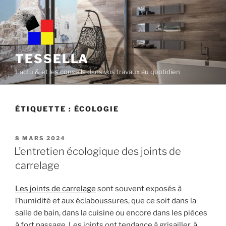
Skip
to
content
TESSELLA
L'actu & et les conseils dans vos travaux au quotidien
ÉTIQUETTE :
ÉCOLOGIE
POSTED
8 MARS 2024
ON
L’entretien écologique des joints de
carrelage
Les joints de carrelage
sont souvent exposés à
l’humidité et aux éclaboussures, que ce soit dans la
salle de bain, dans la cuisine ou encore dans les pièces
à fort passage. Les joints ont tendance à grisailler, à