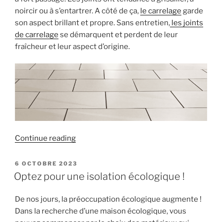
noircir ou à s’entartrer. A côté de ça,
le carrelage
garde
son aspect brillant et propre. Sans entretien,
les joints
de carrelage
se démarquent et perdent de leur
fraîcheur et leur aspect d’origine.
« L’entretien
Continue reading
écologique
des
POSTED
6 OCTOBRE 2023
ON
joints
Optez pour une isolation écologique !
de
carrelage »
De nos jours, la préoccupation écologique augmente !
Dans la recherche d’une maison écologique, vous