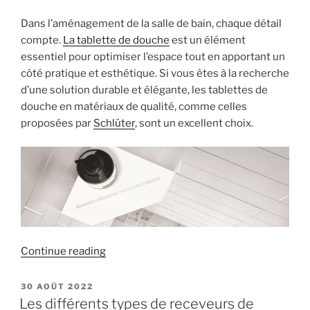
avec
Ottofond
Dans l’aménagement de la salle de bain, chaque détail
! »
compte.
La tablette de douche
est un élément
essentiel pour optimiser l’espace tout en apportant un
côté pratique et esthétique. Si vous êtes à la recherche
d’une solution durable et élégante, les tablettes de
douche en matériaux de qualité, comme celles
proposées par
Schlüter
, sont un excellent choix.
« La
Continue reading
tablette
de
POSTED
30 AOÛT 2022
ON
douche
Les différents types de receveurs de