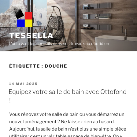
Skip
to
content
TESSELLA
L'actu & et les conseils dans vos travaux au quotidien
ÉTIQUETTE :
DOUCHE
POSTED
14 MAI 2025
ON
Equipez votre salle de bain avec Ottofond
!
Vous rénovez votre salle de bain ou vous démarrez un
nouvel aménagement ? Ne laissez rien au hasard.
Aujourd’hui, la salle de bain n’est plus une simple pièce
utilitaire : c’est un véritable espace de bien-être. On y