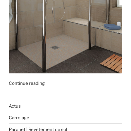
« Les
Continue reading
différents
types
de
Actus
receveurs
Carrelage
de
douche,
Parquet | Revêtement de sol