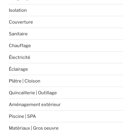
leurs
accessoires
Isolation
et
Couverture
leur
entretien
Sanitaire
! »
Chauffage
Électricité
Éclairage
Plâtre | Cloison
Quincaillerie | Outillage
Aménagement extérieur
Piscine | SPA
Matériaux | Gros oeuvre