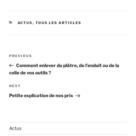
CATEGORIES
ACTUS
,
TOUS LES ARTICLES
Navigation
Previous
PREVIOUS
de
Post
Comment enlever du plâtre, de l’enduit ou de la
l’article
colle de vos outils ?
Next
NEXT
Post
Petite explication de nos prix
Actus