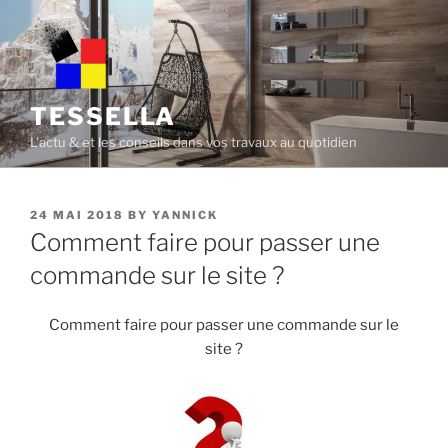
Skip
to
content
TESSELLA
L'actu & et les conseils dans vos travaux au quotidien
POSTED
24 MAI 2018
BY
YANNICK
ON
Comment faire pour passer une
commande sur le site ?
Comment faire pour passer une commande sur le
site ?