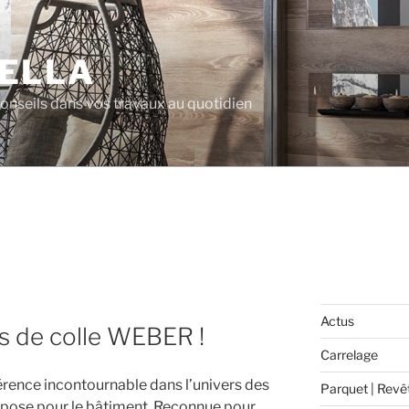
ELLA
 conseils dans vos travaux au quotidien
Actus
es de colle WEBER !
Carrelage
ence incontournable dans l’univers des
Parquet | Revê
de pose pour le bâtiment. Reconnue pour