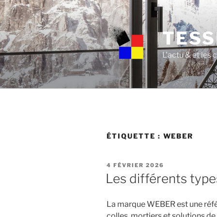
Skip
to
content
TESS
L'actu & et les
ÉTIQUETTE :
WEBER
POSTED
4 FÉVRIER 2026
ON
Les différents typ
La marque WEBER est une référ
colles, mortiers et solutions 