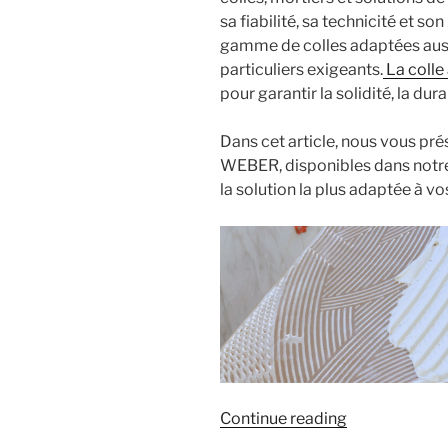
sa fiabilité, sa technicité et 
gamme de colles adaptées auss
particuliers exigeants.
La colle
pour garantir la solidité, la dur
Dans cet article, nous vous pré
WEBER, disponibles dans notre 
la solution la plus adaptée à vo
« Les
Continue reading
différents