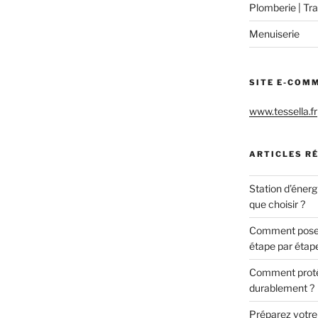
Plomberie | Tra
Menuiserie
SITE E-COM
www.tessella.fr
ARTICLES R
Station d’énerg
que choisir ?
Comment poser 
étape par étap
Comment protég
durablement ?
Préparez votre c