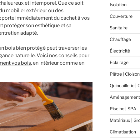
chaleureux et intemporel. Que ce soit
Isolation
du mobilier extérieur ou des
Couverture
apporte immédiatement du cachet à vos
t protéger son esthétique et sa
Sanitaire
 entretien adapté.
Chauffage
n bois bien protégé peut traverser les
Électricité
ance naturelle. Voici nos conseils pour
Éclairage
ement vos bois
, en intérieur comme en
Plâtre | Cloison
Quincaillerie | 
Aménagement 
Piscine | SPA
Matériaux | Gr
Climatisation