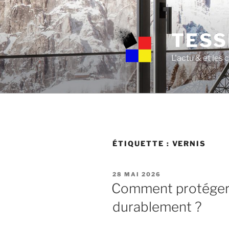
Skip
to
content
TESS
L'actu & et les
ÉTIQUETTE :
VERNIS
POSTED
28 MAI 2026
ON
Comment protéger 
durablement ?