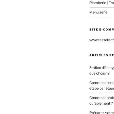
Plomberie | Tra
Menuiserie
SITE E-COM
www.tessella.fr
ARTICLES R
Station d’énerg
que choisir ?
Comment poser 
étape par étap
Comment protég
durablement ?
Préparez votre c