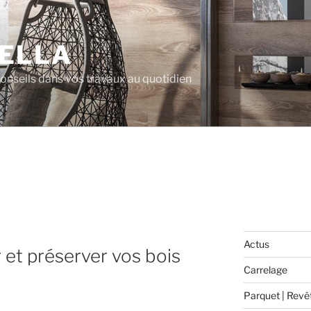
ELLA
 conseils dans vos travaux au quotidien
Actus
et préserver vos bois
Carrelage
Parquet | Revê