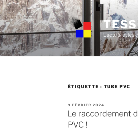
Skip
to
content
TESS
L'actu & et les
ÉTIQUETTE :
TUBE PVC
POSTED
9 FÉVRIER 2024
ON
Le raccordement d
PVC !