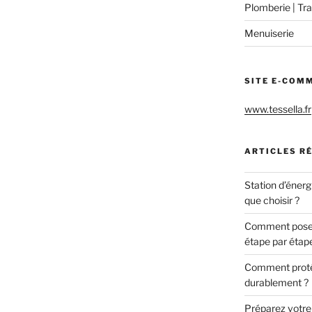
Plomberie | Tra
Menuiserie
SITE E-COM
www.tessella.fr
ARTICLES R
Station d’énerg
que choisir ?
Comment poser 
étape par étap
Comment protég
durablement ?
Préparez votre c