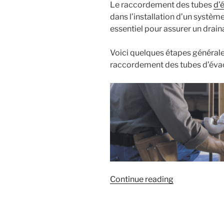
Le raccordement des tubes
d’
dans l’installation d’un système
essentiel pour assurer un drai
Voici quelques étapes générale
raccordement des tubes d’évac
« Le
Continue reading
raccordemen
des
tubes