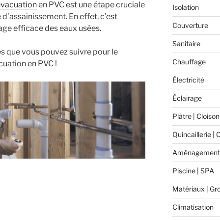
évacuation
en PVC est une étape cruciale
Isolation
 d’assainissement. En effet, c’est
Couverture
nage efficace des eaux usées.
Sanitaire
s que vous pouvez suivre pour le
Chauffage
uation en PVC !
Électricité
Éclairage
Plâtre | Cloison
Quincaillerie | 
Aménagement 
Piscine | SPA
t
Matériaux | Gr
Climatisation