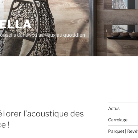
ELLA
 conseils dans vos travaux au quotidien
Actus
liorer l’acoustique des
Carrelage
e !
Parquet | Revê