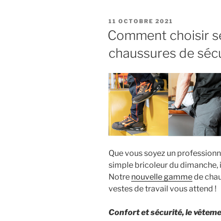
pour
améliorer
POSTED
11 OCTOBRE 2021
l’acoustique
ON
Comment choisir s
des
chaussures de sécu
bureaux
open-
space ! »
Que vous soyez un professionne
simple bricoleur du dimanche, i
Notre
nouvelle gamme
de chau
vestes de travail vous attend !
Confort et sécurité, le vêteme