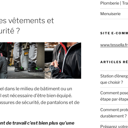
Plomberie | Tra
Menuiserie
es vêtements et
rité ?
SITE E-COM
www.tessella.fr
ARTICLES R
Station d’énerg
que choisir ?
l dans le milieu de bâtiment ou un
Comment poser 
l est nécessaire d’être bien équipé.
étape par étap
ssures de sécurité, de pantalons et de
Comment protég
durablement ?
nt de travail c’est bien plus qu’une
Préparez votre c