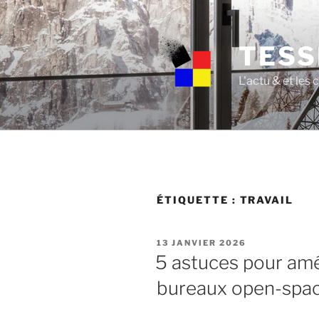
Skip
to
content
TESS
L'actu & et les
ÉTIQUETTE :
TRAVAIL
POSTED
13 JANVIER 2026
ON
5 astuces pour amé
bureaux open-spac