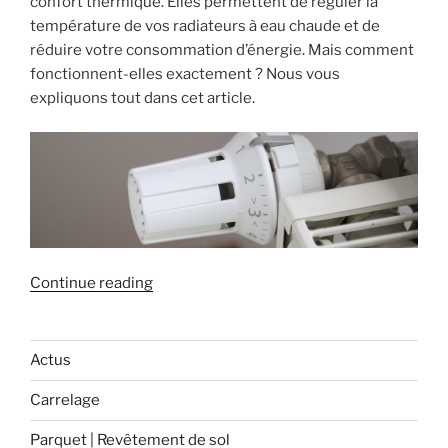
confort thermique. Elles permettent de réguler la
température de vos radiateurs à eau chaude et de
réduire votre consommation d’énergie. Mais comment
fonctionnent-elles exactement ? Nous vous
expliquons tout dans cet article.
« Optimisez
Continue reading
votre
chauffage
avec
Actus
les
Carrelage
têtes
thermostatiques
Parquet | Revêtement de sol