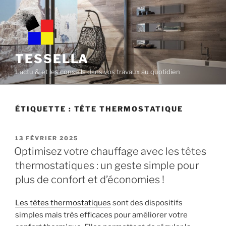
Skip
to
content
TESSELLA
L'actu & et les conseils dans vos travaux au quotidien
ÉTIQUETTE :
TÊTE THERMOSTATIQUE
POSTED
13 FÉVRIER 2025
ON
Optimisez votre chauffage avec les têtes
thermostatiques : un geste simple pour
plus de confort et d’économies !
Les têtes thermostatiques
sont des dispositifs
simples mais très efficaces pour améliorer votre