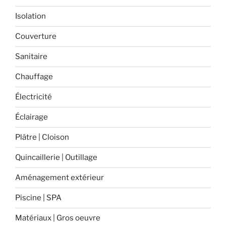
:
un
Isolation
geste
Couverture
simple
pour
Sanitaire
plus
de
Chauffage
confort
Électricité
et
d’économies
Éclairage
! »
Plâtre | Cloison
Quincaillerie | Outillage
Aménagement extérieur
Piscine | SPA
Matériaux | Gros oeuvre