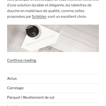
d’une solution durable et élégante, les tablettes de
douche en matériaux de qualité, comme celles
proposées par
Schlüter
, sont un excellent choix.
« La
Continue reading
tablette
de
douche
Actus
:
Carrelage
Un
accessoire
Parquet | Revêtement de sol
pratique
et