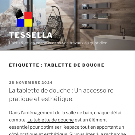
Skip
to
content
TESSELLA
L'actu & et les conseils dans vos travaux au quotidien
ÉTIQUETTE :
TABLETTE DE DOUCHE
POSTED
28 NOVEMBRE 2024
ON
La tablette de douche : Un accessoire
pratique et esthétique.
Dans l’aménagement de la salle de bain, chaque détail
compte.
La tablette de douche
est un élément
essentiel pour optimiser l’espace tout en apportant un
côté pratique et esthétique. Si vous êtes à la recherche