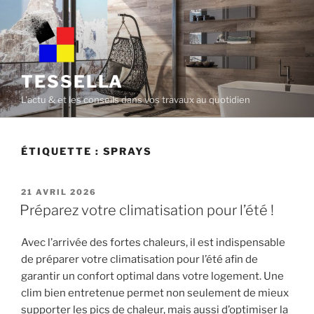
Skip
to
content
TESSELLA
L'actu & et les conseils dans vos travaux au quotidien
ÉTIQUETTE :
SPRAYS
POSTED
21 AVRIL 2026
ON
Préparez votre climatisation pour l’été !
Avec l’arrivée des fortes chaleurs, il est indispensable
de préparer votre climatisation pour l’été afin de
garantir un confort optimal dans votre logement. Une
clim bien entretenue permet non seulement de mieux
supporter les pics de chaleur, mais aussi d’optimiser la