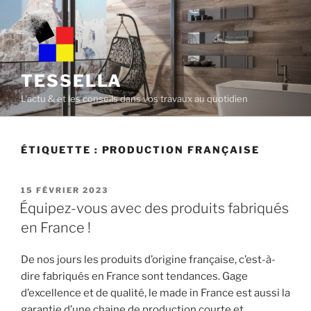
Skip
to
content
TESSELLA
L'actu & et les conseils dans vos travaux au quotidien
ÉTIQUETTE :
PRODUCTION FRANÇAISE
POSTED
15 FÉVRIER 2023
ON
Équipez-vous avec des produits fabriqués
en France !
De nos jours les produits d’origine française, c’est-à-
dire fabriqués en France sont tendances. Gage
d’excellence et de qualité, le made in France est aussi la
garantie d’une chaine de production courte et