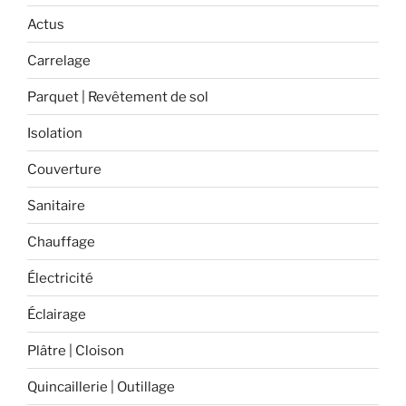
des
Actus
produits
Carrelage
fabriqués
en
Parquet | Revêtement de sol
France
! »
Isolation
Couverture
Sanitaire
Chauffage
Électricité
Éclairage
Plâtre | Cloison
Quincaillerie | Outillage