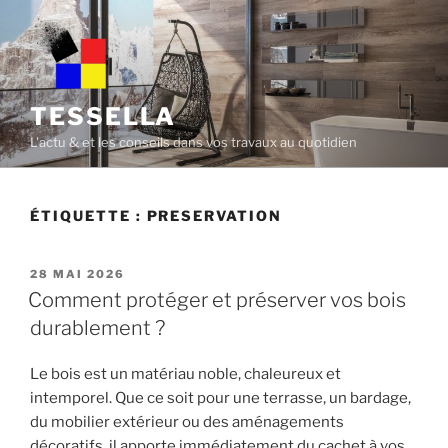
Skip
to
content
TESSELLA
L'actu & et les conseils dans vos travaux au quotidien
ÉTIQUETTE :
PRESERVATION
POSTED
28 MAI 2026
ON
Comment protéger et préserver vos bois
durablement ?
Le bois est un matériau noble, chaleureux et
intemporel. Que ce soit pour une terrasse, un bardage,
du mobilier extérieur ou des aménagements
décoratifs, il apporte immédiatement du cachet à vos