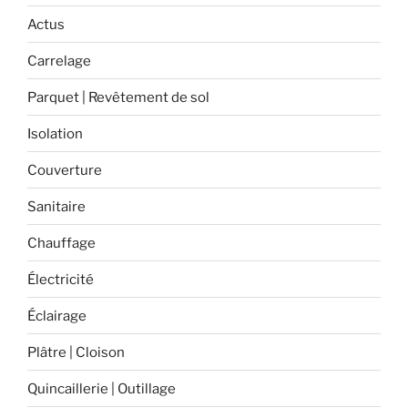
préserver
Actus
vos
Carrelage
bois
durablement
Parquet | Revêtement de sol
? »
Isolation
Couverture
Sanitaire
Chauffage
Électricité
Éclairage
Plâtre | Cloison
Quincaillerie | Outillage