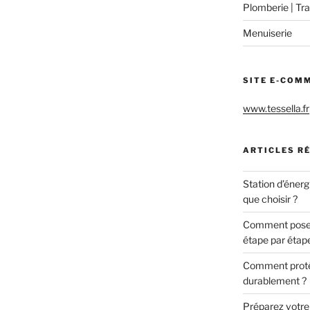
Plomberie | Tra
Menuiserie
SITE E-COM
www.tessella.fr
ARTICLES R
Station d’énerg
que choisir ?
Comment poser 
étape par étap
Comment protég
durablement ?
Préparez votre c