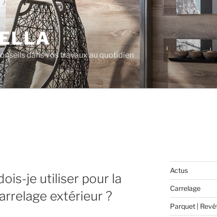
ELLA
 conseils dans vos travaux au quotidien
Actus
is-je utiliser pour la
Carrelage
arrelage extérieur ?
Parquet | Revê