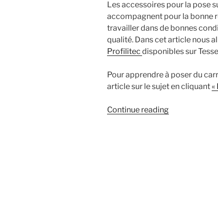
Les accessoires pour la pose su
accompagnent pour la bonne réa
travailler dans de bonnes condit
qualité. Dans cet article nous al
Profilitec
disponibles sur Tessel
Pour apprendre à poser du carre
article sur le sujet en cliquant
« 
« Quels
Continue reading
accessoires
dois-
je
utiliser
pour
la
pose
sur
plots