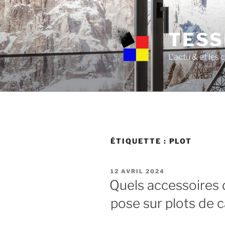
Skip
to
content
TESS
L'actu & et les
ÉTIQUETTE :
PLOT
POSTED
12 AVRIL 2024
ON
Quels accessoires do
pose sur plots de c