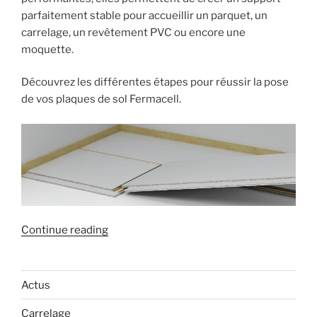
parfaitement stable pour accueillir un parquet, un
carrelage, un revêtement PVC ou encore une
moquette.
Découvrez les différentes étapes pour réussir la pose
de vos plaques de sol Fermacell.
« Comment
Continue reading
poser
des
plaques
Actus
de
Carrelage
sol