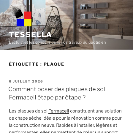
Skip
to
content
TESSELLA
L'actu & et les conseils dans vos travaux au quotidien
ÉTIQUETTE :
PLAQUE
POSTED
6 JUILLET 2026
ON
Comment poser des plaques de sol
Fermacell étape par étape ?
Les plaques de sol
Fermacell
constituent une solution
de chape sèche idéale pour la rénovation comme pour
la construction neuve. Rapides à installer, légères et
performantes, elles permettent de créer un support