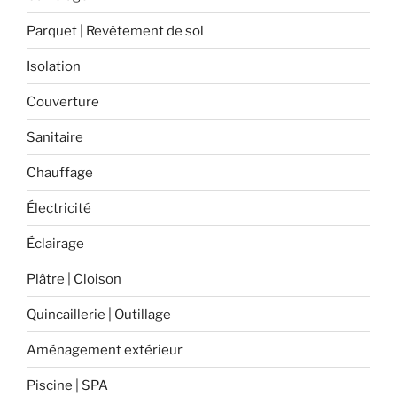
Fermacell
Parquet | Revêtement de sol
étape
par
Isolation
étape
Couverture
? »
Sanitaire
Chauffage
Électricité
Éclairage
Plâtre | Cloison
Quincaillerie | Outillage
Aménagement extérieur
Piscine | SPA