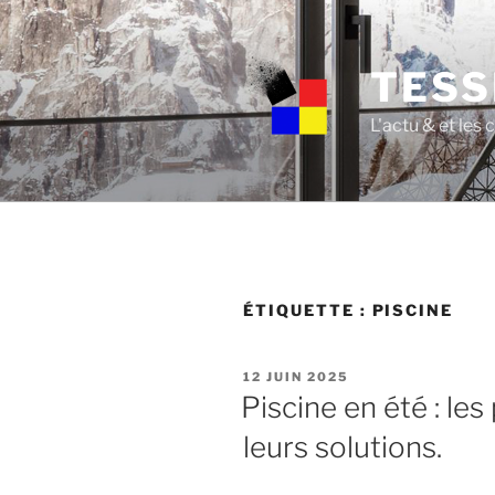
Skip
to
content
TESS
L'actu & et les
ÉTIQUETTE :
PISCINE
POSTED
12 JUIN 2025
ON
Piscine en été : le
leurs solutions.