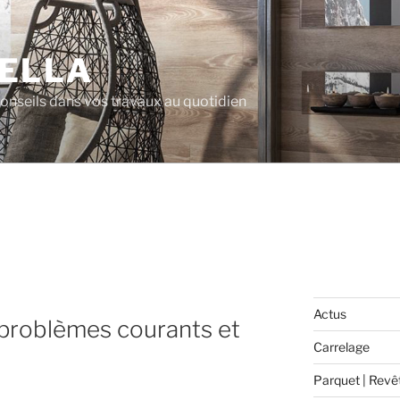
ELLA
 conseils dans vos travaux au quotidien
Actus
s problèmes courants et
Carrelage
Parquet | Revê