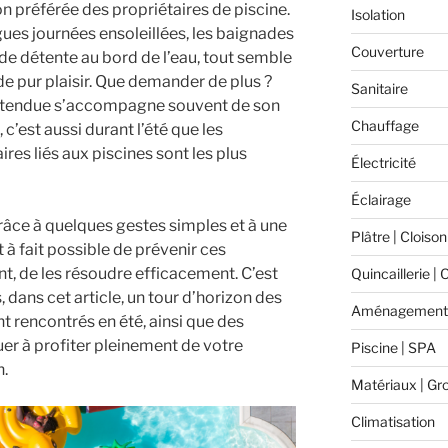
son préférée des propriétaires de piscine.
Isolation
ngues journées ensoleillées, les baignades
Couverture
 de détente au bord de l’eau, tout semble
e pur plaisir. Que demander de plus ?
Sanitaire
 attendue s’accompagne souvent de son
Chauffage
 c’est aussi durant l’été que les
res liés aux piscines sont les plus
Électricité
Éclairage
âce à quelques gestes simples et à une
Plâtre | Cloison
ut à fait possible de prévenir ces
t, de les résoudre efficacement. C’est
Quincaillerie | 
dans cet article, un tour d’horizon des
Aménagement 
 rencontrés en été, ainsi que des
uer à profiter pleinement de votre
Piscine | SPA
n.
Matériaux | Gr
Climatisation