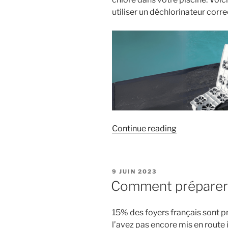
utiliser un déchlorinateur corr
« Comment
Continue reading
enlever
le
chlore
POSTED
9 JUIN 2023
de
ON
Comment préparer s
votre
piscine
15% des foyers français sont pr
avec
l’avez pas encore mis en route il
un