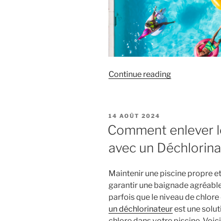
« Piscine
Continue reading
en
été
:
POSTED
14 AOÛT 2024
les
ON
Comment enlever le
problèmes
avec un Déchlorina
courants
et
leurs
Maintenir une piscine propre et
solutions. »
garantir une baignade agréable 
parfois que le niveau de chlore 
un déchlorinateur
est une solut
chlore dans votre piscine. Voic