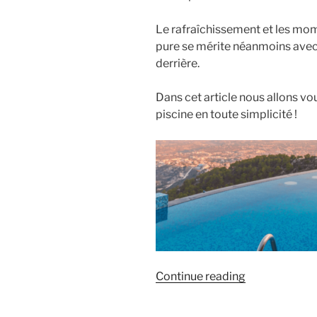
Déchlorinateu
Le rafraîchissement et les mom
pure se mérite néanmoins avec to
derrière.
Dans cet article nous allons vo
piscine en toute simplicité !
« Comment
Continue reading
préparer
sa