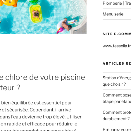
Plomberie | Tra
Menuiserie
SITE E-COM
www.tessella.fr
ARTICLES R
 chlore de votre piscine
Station d’énerg
que choisir ?
teur ?
Comment poser 
étape par étap
 bien équilibrée est essentiel pour
et sécurisée. Cependant, il arrive
Comment protég
dans l’eau devienne trop élevé. Utiliser
durablement ?
ion rapide et efficace pour réduire le
Préparez votre c
i un guide complet pour vous aider à