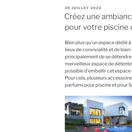
piscine
POSTED
29 JUILLET 2022
pour
ON
Créez une ambianc
l’été
pour votre piscine 
? »
Bien plus qu’un espace dédié à 
lieux de convivialité et de bien
principalement de se détendre.
merveilleux espace de détente et
possible d’embellir cet espace
Pour cela, plusieurs accessoir
parfums pour piscine et pour S