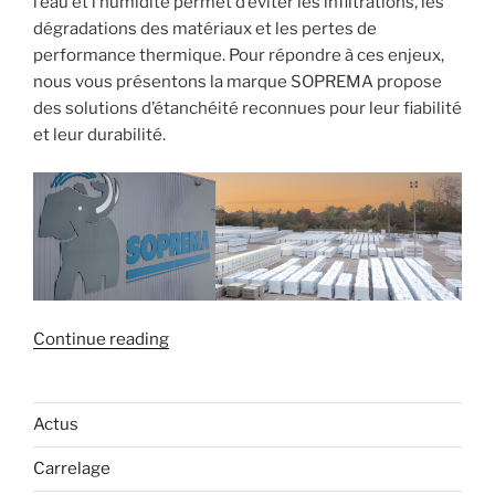
l’eau et l’humidité permet d’éviter les infiltrations, les
dégradations des matériaux et les pertes de
performance thermique. Pour répondre à ces enjeux,
nous vous présentons la marque SOPREMA propose
des solutions d’étanchéité reconnues pour leur fiabilité
et leur durabilité.
« Assurez
Continue reading
l’étanchéité
de
votre
Actus
maison
Carrelage
avec