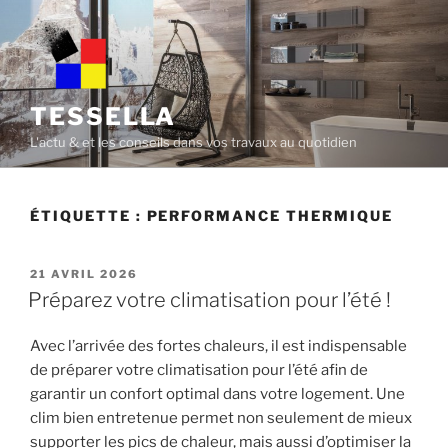
Skip
to
content
TESSELLA
L'actu & et les conseils dans vos travaux au quotidien
ÉTIQUETTE :
PERFORMANCE THERMIQUE
POSTED
21 AVRIL 2026
ON
Préparez votre climatisation pour l’été !
Avec l’arrivée des fortes chaleurs, il est indispensable
de préparer votre climatisation pour l’été afin de
garantir un confort optimal dans votre logement. Une
clim bien entretenue permet non seulement de mieux
supporter les pics de chaleur, mais aussi d’optimiser la