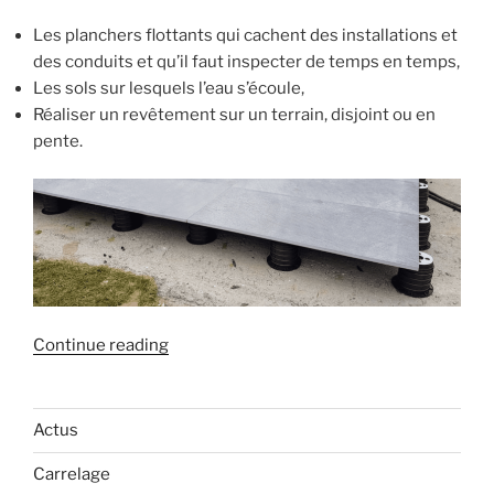
Les planchers flottants qui cachent des installations et
des conduits et qu’il faut inspecter de temps en temps,
Les sols sur lesquels l’eau s’écoule,
Réaliser un revêtement sur un terrain, disjoint ou en
pente.
« La
Continue reading
pose
du
carrelage
Actus
d’extérieur
Carrelage
sur