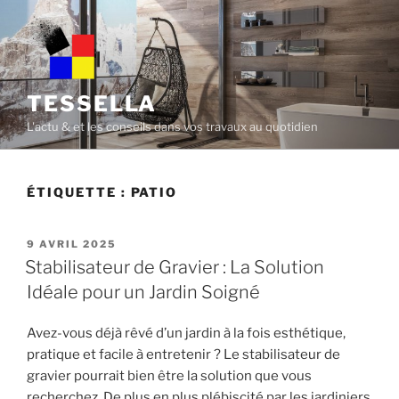
Skip
to
content
TESSELLA
L'actu & et les conseils dans vos travaux au quotidien
ÉTIQUETTE :
PATIO
POSTED
9 AVRIL 2025
ON
Stabilisateur de Gravier : La Solution
Idéale pour un Jardin Soigné
Avez-vous déjà rêvé d’un jardin à la fois esthétique,
pratique et facile à entretenir ? Le stabilisateur de
gravier pourrait bien être la solution que vous
recherchez. De plus en plus plébiscité par les jardiniers